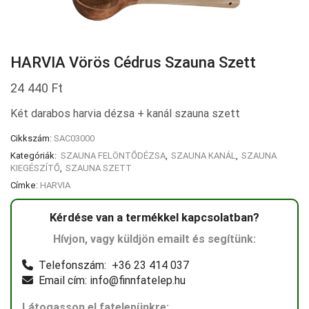
HARVIA Vörös Cédrus Szauna Szett
24 440
Ft
Két darabos harvia dézsa + kanál szauna szett
Cikkszám:
SAC03000
Kategóriák:
SZAUNA FELÖNTŐDÉZSA
,
SZAUNA KANÁL
,
SZAUNA
KIEGÉSZÍTŐ
,
SZAUNA SZETT
Címke:
HARVIA
Kérdése van a termékkel kapcsolatban?
Hívjon, vagy küldjön emailt és segítünk:
Telefonszám: +36 23 414 037
Email cím: info@finnfatelep.hu
Látogasson el fatelepünkre: