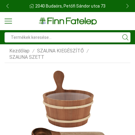
2040 Budaörs, Petőfi Sándor utca 73
Search
input
Kezdőlap
SZAUNA KIEGÉSZÍTŐ
/
/
SZAUNA SZETT