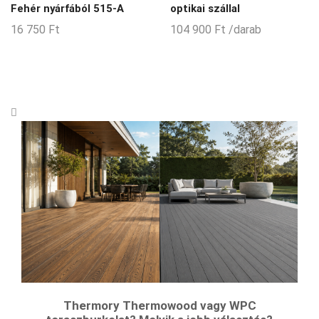
Fehér nyárfából 515-A
optikai szállal
16 750
Ft
104 900
Ft
/darab
Thermory Thermowood vagy WPC