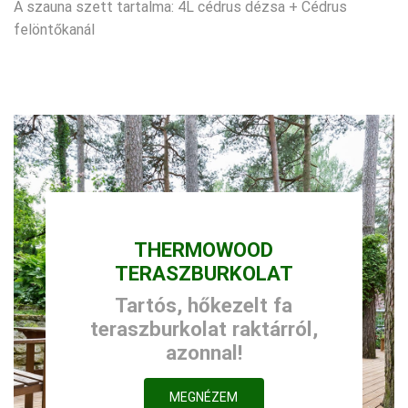
A szauna szett tartalma: 4L cédrus dézsa + Cédrus
felöntőkanál
THERMOWOOD
TERASZBURKOLAT
Tartós, hőkezelt fa
teraszburkolat raktárról,
azonnal!
MEGNÉZEM