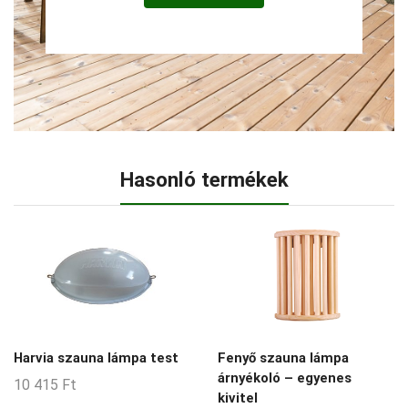
Hasonló termékek
Harvia szauna lámpa test
Fenyő szauna lámpa
árnyékoló – egyenes
10 415
Ft
kivitel