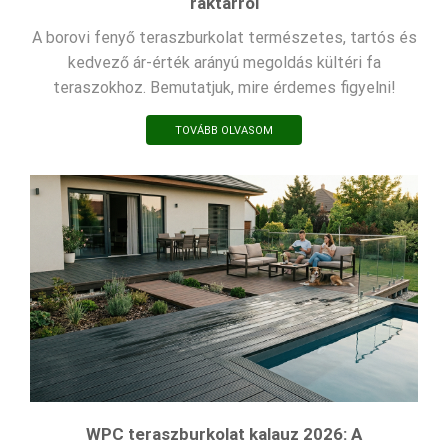
raktárról
A borovi fenyő teraszburkolat természetes, tartós és
kedvező ár-érték arányú megoldás kültéri fa
teraszokhoz. Bemutatjuk, mire érdemes figyelni!
TOVÁBB OLVASOM
WPC teraszburkolat kalauz 2026: A