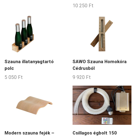
10 250
Ft
Szauna illatanyagtartó
SAWO Szauna Homokóra
polc
Cédrusból
5 050
Ft
9 920
Ft
Modern szauna fejék –
Csillagos égbolt 150