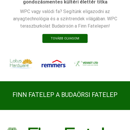
gondozásmentes kültéri élettér titka
WPC vagy valódi fa? Segítünk eligazodni az
anyagtechnológia és a színtrendek világában. WPC
teraszburkolat Budaörsön a Finn Fatelepen!
TOVÁBB OLVASOM
FINN FATELEP A BUDAÖRSI FATELEP