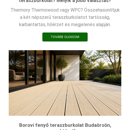
teraszburkolat? Melyik a jobb választás?
Thermory Thermowood vagy WPC? Összehasonlítjuk
a két népszerű teraszburkolatot tartósság,
karbantartás, hőérzet és megjelenés alapján.
TOVÁBB OLVASOM
Borovi fenyő teraszburkolat Budaörsön,