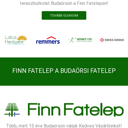
teraszburkolat Budaörsön a Finn Fatelepen!
TOVÁBB OLVASOM
FINN FATELEP A BUDAÖRSI FATELEP
Több, mint 15 éve Budaörsön várjuk Kedves Vásárlóinkat!