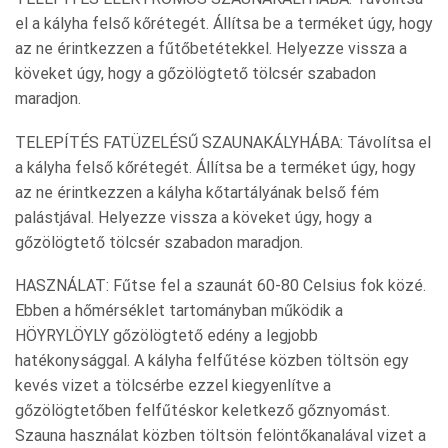
el a kályha felső kőrétegét. Állítsa be a terméket úgy, hogy
az ne érintkezzen a fűtőbetétekkel. Helyezze vissza a
köveket úgy, hogy a gőzölögtető tölcsér szabadon
maradjon.
TELEPÍTÉS FATÜZELÉSŰ SZAUNAKÁLYHÁBA: Távolítsa el
a kályha felső kőrétegét. Állítsa be a terméket úgy, hogy
az ne érintkezzen a kályha kőtartályának belső fém
palástjával. Helyezze vissza a köveket úgy, hogy a
gőzölögtető tölcsér szabadon maradjon.
HASZNÁLAT: Fűtse fel a szaunát 60-80 Celsius fok közé.
Ebben a hőmérséklet tartományban működik a
HÖYRYLÖYLY gőzölögtető edény a legjobb
hatékonysággal. A kályha felfűtése közben töltsön egy
kevés vizet a tölcsérbe ezzel kiegyenlítve a
gőzölögtetőben felfűtéskor keletkező gőznyomást.
Szauna használat közben töltsön felöntőkanalával vizet a