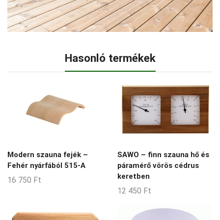
Hasonló termékek
Modern szauna fejék –
SAWO – finn szauna hő és
Fehér nyárfából 515-A
páramérő vörös cédrus
keretben
16 750
Ft
12 450
Ft