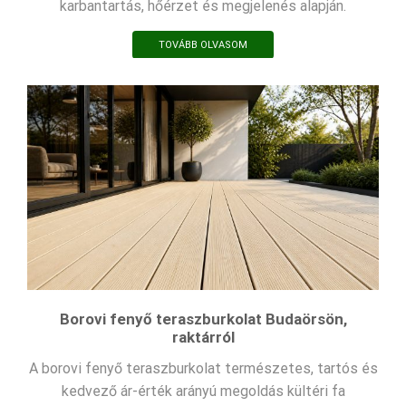
karbantartás, hőérzet és megjelenés alapján.
TOVÁBB OLVASOM
Borovi fenyő teraszburkolat Budaörsön,
raktárról
A borovi fenyő teraszburkolat természetes, tartós és
kedvező ár-érték arányú megoldás kültéri fa