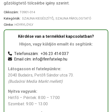
gőzölögtető tölcsérbe igény szerint.
Cikkszám:
T0901-014
Kategóriák:
SZAUNA KIEGÉSZÍTŐ
,
SZAUNA PÁROLOGTATÓ
Címke:
HÖYRYLÖYLY
Kérdése van a termékkel kapcsolatban?
Hívjon, vagy küldjön emailt és segítünk:
Telefonszám: +36 23 414 037
Email cím: info@finnfatelep.hu
Látogasson el fatelepünkre:
2040 Budaörs, Petőfi Sándor utca 73.
(Budaörsi Media Markt mellett)
Nyitva vagyunk:
Hétfő – Péntek: 8:00 – 17:00
Szombat: 9:00 – 13.00