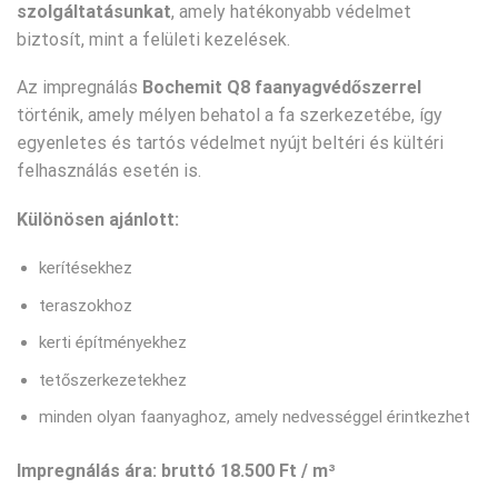
szolgáltatásunkat
, amely hatékonyabb védelmet
biztosít, mint a felületi kezelések.
Az impregnálás
Bochemit Q8 faanyagvédőszerrel
történik, amely mélyen behatol a fa szerkezetébe, így
egyenletes és tartós védelmet nyújt beltéri és kültéri
felhasználás esetén is.
Különösen ajánlott:
kerítésekhez
teraszokhoz
kerti építményekhez
tetőszerkezetekhez
minden olyan faanyaghoz, amely nedvességgel érintkezhet
Impregnálás ára:
bruttó 18.500 Ft / m³