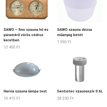
SAWO – finn szauna hő és
SAWO szauna dézsa
páramérő vörös cédrus
műanyag betét
keretben
1 950
Ft
13 450
Ft
Harvia szauna lámpa test
Sentiotec szaunaszív 0.6L
10 415
Ft
28 250
Ft