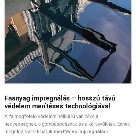
Faanyag impregnálás – hosszú távú
védelem merítéses technológiával
A fa megfelelő védelem nélkül ki van téve a
nedvességnek, a gombásodásnak és a kártevőknek. Ennek
megelőzésére kínáljuk
merítéses impregnálási