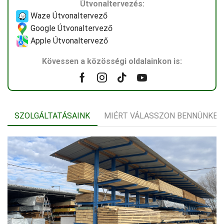
Útvonaltervezés:
Waze Útvonaltervező
Google Útvonaltervező
Apple Útvonaltervező
Kövessen a közösségi oldalainkon is:
Facebook
Instagram
Tik-
Youtube
tok
SZOLGÁLTATÁSAINK
MIÉRT VÁLASSZON BENNÜNKET