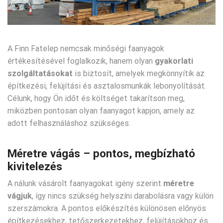
A Finn Fatelep nemcsak minőségi faanyagok
értékesítésével foglalkozik, hanem olyan
gyakorlati
szolgáltatásokat
is biztosít, amelyek megkönnyítik az
építkezési, felújítási és asztalosmunkák lebonyolítását.
Célunk, hogy Ön időt és költséget takarítson meg,
miközben pontosan olyan faanyagot kapjon, amely az
adott felhasználáshoz szükséges.
Méretre vágás – pontos, megbízható
kivitelezés
A nálunk vásárolt faanyagokat igény szerint
méretre
vágjuk
, így nincs szükség helyszíni darabolásra vagy külön
szerszámokra. A pontos előkészítés különösen előnyös
építkezésekhez, tetőszerkezetekhez, felújításokhoz és