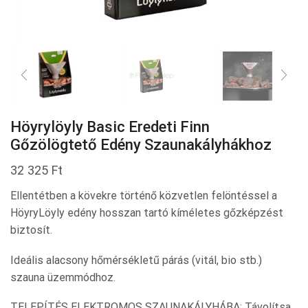
Höyrylöyly Basic Eredeti Finn
Gőzölögtető Edény Szaunakályhákhoz
32 325
Ft
Ellentétben a kövekre történő közvetlen felöntéssel a
HöyryLöyly edény hosszan tartó kíméletes gőzképzést
biztosít.
Ideális alacsony hőmérsékletű párás (vitál, bio stb.)
szauna üzemmódhoz.
TELEPÍTÉS ELEKTROMOS SZAUNAKÁLYHÁBA: Távolítsa