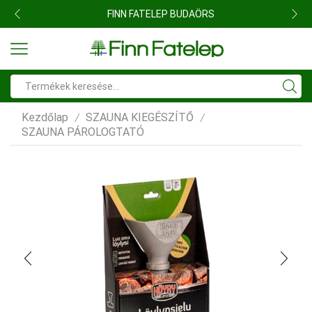
FINN FATELEP BUDAÖRS
Search
input
Kezdőlap
SZAUNA KIEGÉSZÍTŐ
/
/
SZAUNA PÁROLOGTATÓ