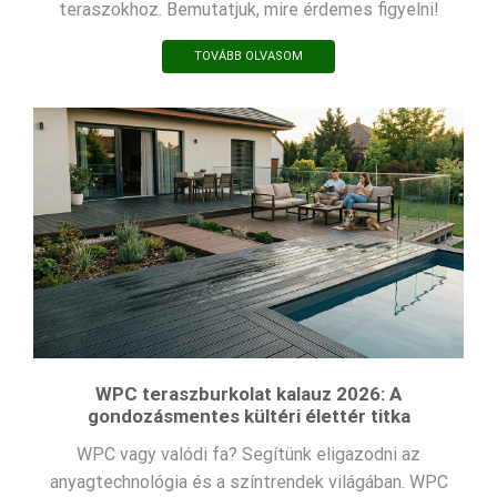
teraszokhoz. Bemutatjuk, mire érdemes figyelni!
TOVÁBB OLVASOM
WPC teraszburkolat kalauz 2026: A
gondozásmentes kültéri élettér titka
WPC vagy valódi fa? Segítünk eligazodni az
anyagtechnológia és a színtrendek világában. WPC