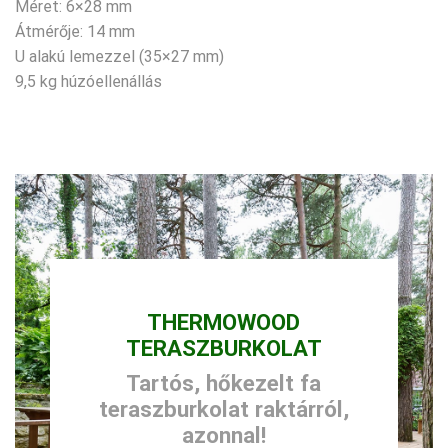
Méret: 6×28 mm
Átmérője: 14 mm
U alakú lemezzel (35×27 mm)
9,5 kg húzóellenállás
THERMOWOOD
TERASZBURKOLAT
Tartós, hőkezelt fa
teraszburkolat raktárról,
azonnal!