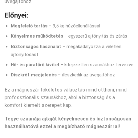
üvegajtóhoz.
Előnyei:
Megfelelő tartás
– 9,5 kg húzóellenállással
Kényelmes működtetés
– egyszerű ajtónyitás és zárás
Biztonságos használat
– megakadályozza a véletlen
ajtónyitódást
Hő- és páratűrő kivitel
– kifejezetten szaunákhoz tervezve
Diszkrét megjelenés
– illeszkedik az üvegajtóhoz
Ez a mágneszár tökéletes választás mind otthoni, mind
professzionális szaunákhoz, ahol a biztonság és a
komfort kiemelt szerepet kap.
Tegye szaunája ajtaját kényelmesen és biztonságosan
használhatóvá ezzel a megbízható mágneszárral!