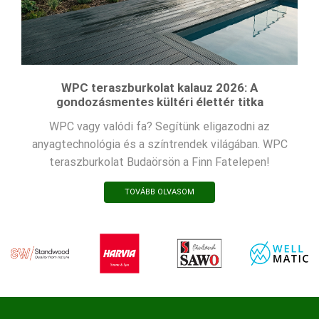
WPC teraszburkolat kalauz 2026: A
gondozásmentes kültéri élettér titka
WPC vagy valódi fa? Segítünk eligazodni az
anyagtechnológia és a színtrendek világában. WPC
teraszburkolat Budaörsön a Finn Fatelepen!
TOVÁBB OLVASOM