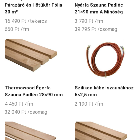
Párazáró és Hőtükör Fólia
Nyárfa Szauna Padléc
30 m²
21×90 mm A Minőség
16 490
Ft
/tekercs
3 790
Ft
/fm
660
Ft
/fm
39 795
Ft
/csomag
Thermowood Égerfa
Szilikon kábel szaunákhoz
Szauna Padléc 28×90 mm
5×2,5 mm
4 450
Ft
/fm
2 190
Ft
/fm
32 040
Ft
/csomag