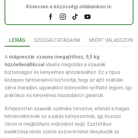
Kövessen a közösségi oldalainkon is:
Facebook
Instagram
Tik-
Youtube
tok
LEÍRÁS
SZOLGÁLTATÁSAINK
MIÉRT VÁLASSZON 
A
mágneszár szauna üvegajtóhoz, 9,5 kg
húzóellenállással
ideális megoldás a szaunák
biztonságos és kényelmes ajtózárásához. Ez a típus
közepes tartóerejével biztosítja, hogy az ajtó stabilan
zárva maradjon, ugyanakkor könnyedén nyitható legyen, így
praktikus és kényelmes használatot garantál.
Kifejezetten szaunák számára tervezve, ellenáll a magas
hőmérsékletnek és a párás környezetnek, így hosszú
távon is megbízható működést nyújt. Esztétikus
kialakítása révén szinte észrevétlenül illeszkedik az