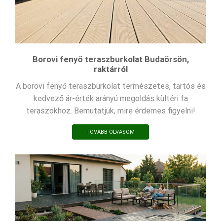
Borovi fenyő teraszburkolat Budaörsön,
raktárról
A borovi fenyő teraszburkolat természetes, tartós és
kedvező ár-érték arányú megoldás kültéri fa
teraszokhoz. Bemutatjuk, mire érdemes figyelni!
TOVÁBB OLVASOM