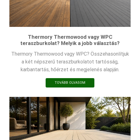
Thermory Thermowood vagy WPC
teraszburkolat? Melyik a jobb választás?
Thermory Thermowood vagy WPC? Összehasonlítjuk
a két népszerű teraszburkolatot tartósság,
karbantartás, hőérzet és megjelenés alapján.
TOVÁBB OLVASOM