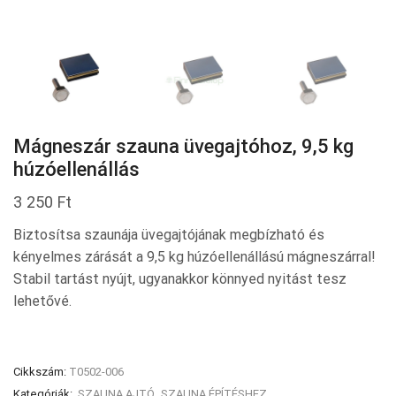
Mágneszár szauna üvegajtóhoz, 9,5 kg
húzóellenállás
3 250
Ft
Biztosítsa szaunája üvegajtójának megbízható és
kényelmes zárását a 9,5 kg húzóellenállású mágneszárral!
Stabil tartást nyújt, ugyanakkor könnyed nyitást tesz
lehetővé.
Cikkszám:
T0502-006
Kategóriák:
SZAUNA AJTÓ
,
SZAUNA ÉPÍTÉSHEZ