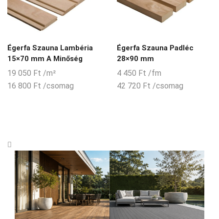
Égerfa Szauna Lambéria
Égerfa Szauna Padléc
15×70 mm A Minőség
28×90 mm
19 050
Ft
/m²
4 450
Ft
/fm
16 800
Ft
/csomag
42 720
Ft
/csomag