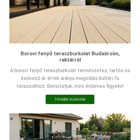
Borovi fenyő teraszburkolat Budaörsön,
raktárról
A borovi fenyő teraszburkolat természetes, tartós és
kedvező ár-érték arányú megoldás kültéri fa
teraszokhoz. Bemutatjuk, mire érdemes figyelni!
TOVÁBB OLVASOM