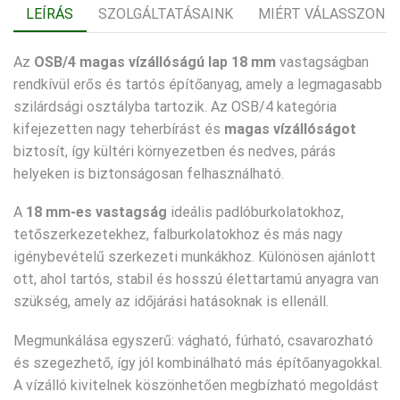
LEÍRÁS
SZOLGÁLTATÁSAINK
MIÉRT VÁLASSZON 
Az
OSB/4 magas vízállóságú lap 18 mm
vastagságban
rendkívül erős és tartós építőanyag, amely a legmagasabb
szilárdsági osztályba tartozik. Az OSB/4 kategória
kifejezetten nagy teherbírást és
magas vízállóságot
biztosít, így kültéri környezetben és nedves, párás
helyeken is biztonságosan felhasználható.
A
18 mm-es vastagság
ideális padlóburkolatokhoz,
tetőszerkezetekhez, falburkolatokhoz és más nagy
igénybevételű szerkezeti munkákhoz. Különösen ajánlott
ott, ahol tartós, stabil és hosszú élettartamú anyagra van
szükség, amely az időjárási hatásoknak is ellenáll.
Megmunkálása egyszerű: vágható, fúrható, csavarozható
és szegezhető, így jól kombinálható más építőanyagokkal.
A vízálló kivitelnek köszönhetően megbízható megoldást