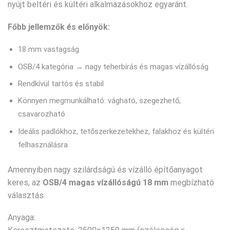
nyújt beltéri és kültéri alkalmazásokhoz egyaránt.
Főbb jellemzők és előnyök:
18 mm vastagság
OSB/4 kategória → nagy teherbírás és magas vízállóság
Rendkívül tartós és stabil
Könnyen megmunkálható: vágható, szegezhető,
csavarozható
Ideális padlókhoz, tetőszerkezetekhez, falakhoz és kültéri
felhasználásra
Amennyiben nagy szilárdságú és vízálló építőanyagot
keres, az
OSB/4 magas vízállóságú 18 mm
megbízható
választás.
Anyaga: