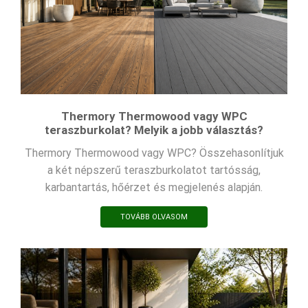
Thermory Thermowood vagy WPC
teraszburkolat? Melyik a jobb választás?
Thermory Thermowood vagy WPC? Összehasonlítjuk
a két népszerű teraszburkolatot tartósság,
karbantartás, hőérzet és megjelenés alapján.
TOVÁBB OLVASOM