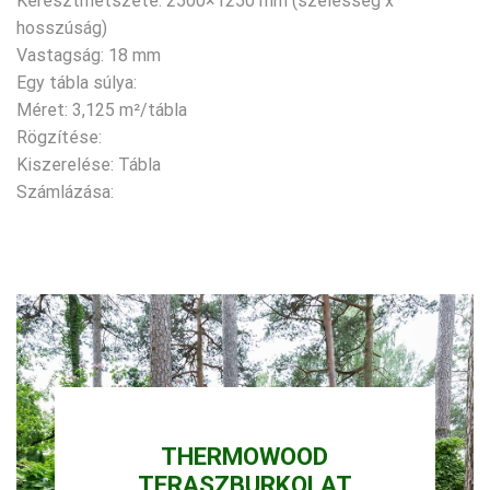
Keresztmetszete: 2500×1250 mm (szélesség x
hosszúság)
Vastagság: 18 mm
Egy tábla súlya:
Méret: 3,125 m²/tábla
Rögzítése:
Kiszerelése: Tábla
Számlázása:
THERMOWOOD
TERASZBURKOLAT