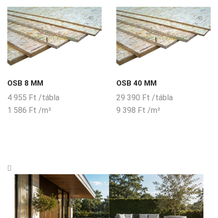
OSB 8 MM
OSB 40 MM
4 955
Ft
/tábla
29 390
Ft
/tábla
1 586
Ft
/m²
9 398
Ft
/m²