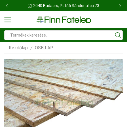
FINN FATELEP BUDAÖRS
Search
input
Kezdőlap
OSB LAP
/