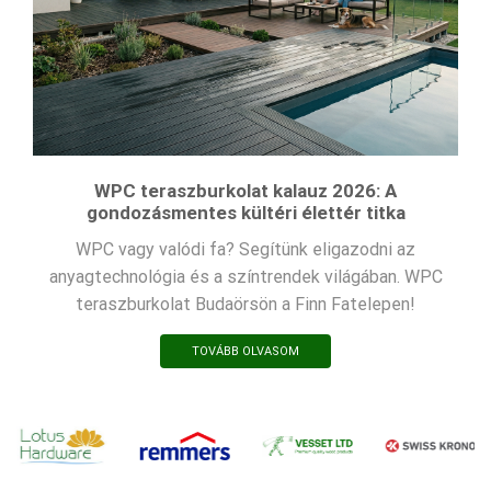
WPC teraszburkolat kalauz 2026: A
gondozásmentes kültéri élettér titka
WPC vagy valódi fa? Segítünk eligazodni az
anyagtechnológia és a színtrendek világában. WPC
teraszburkolat Budaörsön a Finn Fatelepen!
TOVÁBB OLVASOM