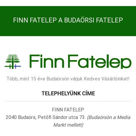
FINN FATELEP A BUDAÖRSI FATELEP
Több, mint 15 éve Budaörsön várjuk Kedves Vásárlóinkat!
TELEPHELYÜNK CÍME
FINN FATELEP
2040 Budaörs, Petőfi Sándor utca 73.
(Budaörsön a Media
Markt mellett)