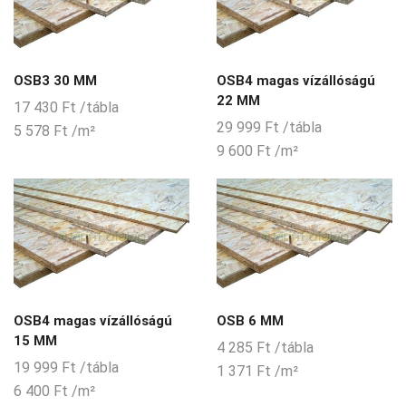
OSB3 30 MM
OSB4 magas vízállóságú
22 MM
17 430
Ft
/tábla
29 999
Ft
/tábla
5 578
Ft
/m²
9 600
Ft
/m²
OSB4 magas vízállóságú
OSB 6 MM
15 MM
4 285
Ft
/tábla
19 999
Ft
/tábla
1 371
Ft
/m²
6 400
Ft
/m²