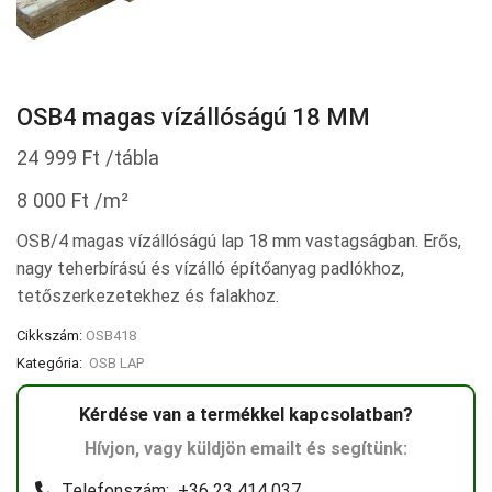
OSB4 magas vízállóságú 18 MM
24 999
Ft
/tábla
8 000
Ft
/m²
OSB/4 magas vízállóságú lap 18 mm vastagságban. Erős,
nagy teherbírású és vízálló építőanyag padlókhoz,
tetőszerkezetekhez és falakhoz.
Cikkszám:
OSB418
Kategória:
OSB LAP
Kérdése van a termékkel kapcsolatban?
Hívjon, vagy küldjön emailt és segítünk:
Telefonszám: +36 23 414 037