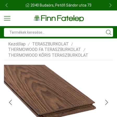
FINN FATELEP BUDAÖRS
Search
input
Kezdőlap
TERASZBURKOLAT
/
/
THERMOWOOD FA TERASZBURKOLAT
/
THERMOWOOD KŐRIS TERASZBURKOLAT