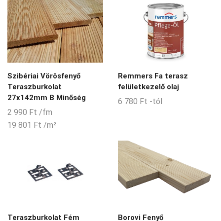
Szibériai Vörösfenyő
Remmers Fa terasz
Teraszburkolat
felületkezelő olaj
27x142mm B Minőség
6 780
Ft
-tól
2 990
Ft
/fm
19 801
Ft
/m²
Teraszburkolat Fém
Borovi Fenyő