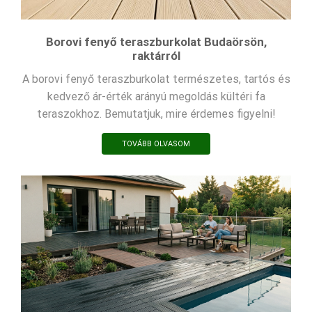
Borovi fenyő teraszburkolat Budaörsön,
raktárról
A borovi fenyő teraszburkolat természetes, tartós és
kedvező ár-érték arányú megoldás kültéri fa
teraszokhoz. Bemutatjuk, mire érdemes figyelni!
TOVÁBB OLVASOM