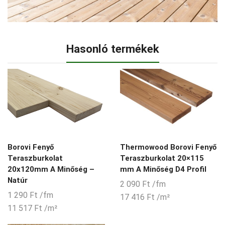
Hasonló termékek
Borovi Fenyő
Thermowood Borovi Fenyő
Teraszburkolat
Teraszburkolat 20×115
20x120mm A Minőség –
mm A Minőség D4 Profil
Natúr
2 090
Ft
/fm
1 290
Ft
/fm
17 416
Ft
/m²
11 517
Ft
/m²