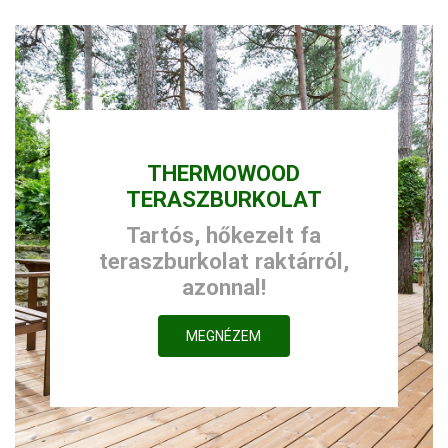
THERMOWOOD
TERASZBURKOLAT
Tartós, hőkezelt fa
teraszburkolat raktárról,
azonnal!
MEGNÉZEM