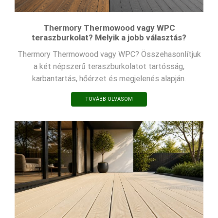
Thermory Thermowood vagy WPC
teraszburkolat? Melyik a jobb választás?
Thermory Thermowood vagy WPC? Összehasonlítjuk
a két népszerű teraszburkolatot tartósság,
karbantartás, hőérzet és megjelenés alapján.
TOVÁBB OLVASOM