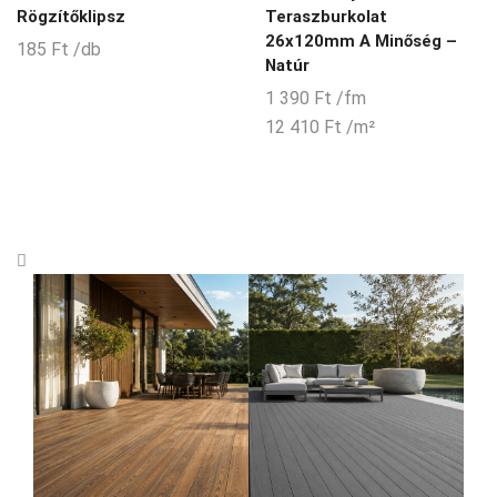
Rögzítőklipsz
Teraszburkolat
26x120mm A Minőség –
185
Ft
/db
Natúr
1 390
Ft
/fm
12 410
Ft
/m²