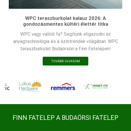
WPC teraszburkolat kalauz 2026: A
gondozásmentes kültéri élettér titka
WPC vagy valódi fa? Segítünk eligazodni az
anyagtechnológia és a színtrendek világában. WPC
teraszburkolat Budaörsön a Finn Fatelepen!
TOVÁBB OLVASOM
FINN FATELEP A BUDAÖRSI FATELEP