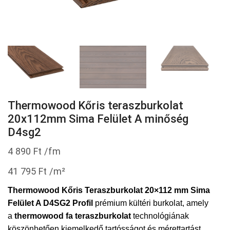
Thermowood Kőris teraszburkolat
20x112mm Sima Felület A minőség
D4sg2
4 890
Ft
/fm
41 795
Ft
/m²
Thermowood Kőris Teraszburkolat 20×112 mm Sima
Felület A D4SG2 Profil
prémium kültéri burkolat, amely
a
thermowood fa teraszburkolat
technológiának
köszönhetően kiemelkedő tartósságot és mérettartást