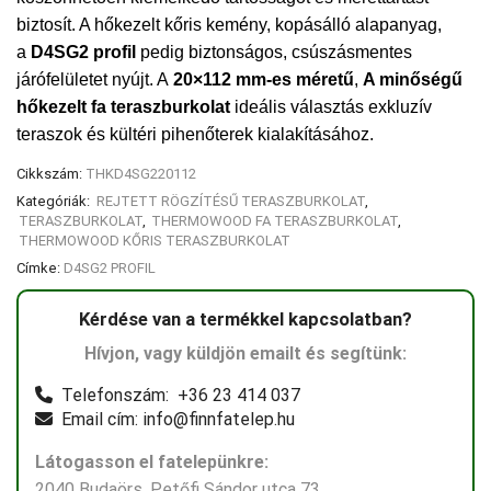
biztosít. A hőkezelt kőris kemény, kopásálló alapanyag,
a
D4SG2 profil
pedig biztonságos, csúszásmentes
járófelületet nyújt. A
20×112 mm-es méretű
,
A minőségű
hőkezelt fa teraszburkolat
ideális választás exkluzív
teraszok és kültéri pihenőterek kialakításához.
Cikkszám:
THKD4SG220112
Kategóriák:
REJTETT RÖGZÍTÉSŰ TERASZBURKOLAT
,
TERASZBURKOLAT
,
THERMOWOOD FA TERASZBURKOLAT
,
THERMOWOOD KŐRIS TERASZBURKOLAT
Címke:
D4SG2 PROFIL
Kérdése van a termékkel kapcsolatban?
Hívjon, vagy küldjön emailt és segítünk:
Telefonszám: +36 23 414 037
Email cím: info@finnfatelep.hu
Látogasson el fatelepünkre:
2040 Budaörs, Petőfi Sándor utca 73.