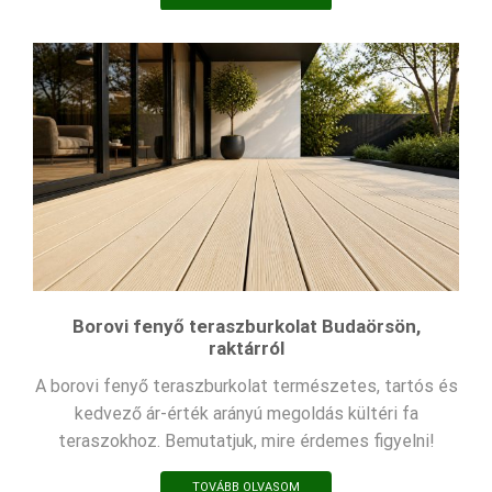
Borovi fenyő teraszburkolat Budaörsön,
raktárról
A borovi fenyő teraszburkolat természetes, tartós és
kedvező ár-érték arányú megoldás kültéri fa
teraszokhoz. Bemutatjuk, mire érdemes figyelni!
TOVÁBB OLVASOM