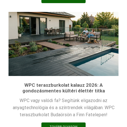
WPC teraszburkolat kalauz 2026: A
gondozásmentes kültéri élettér titka
WPC vagy valódi fa? Segítünk eligazodni az
anyagtechnológia és a színtrendek világában. WPC
teraszburkolat Budaörsön a Finn Fatelepen!
TOVÁBB OLVASOM