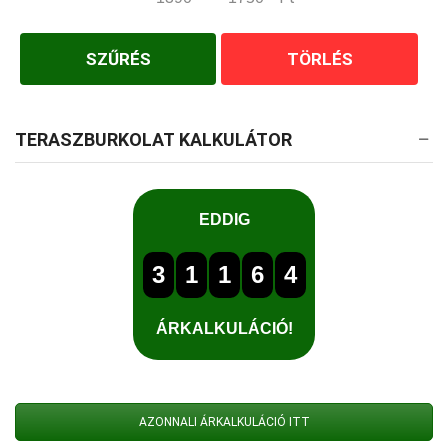
Minimum Price
Maximum Price
SZŰRÉS
TÖRLÉS
TERASZBURKOLAT KALKULÁTOR
AZONNALI ÁRKALKULÁCIÓ ITT