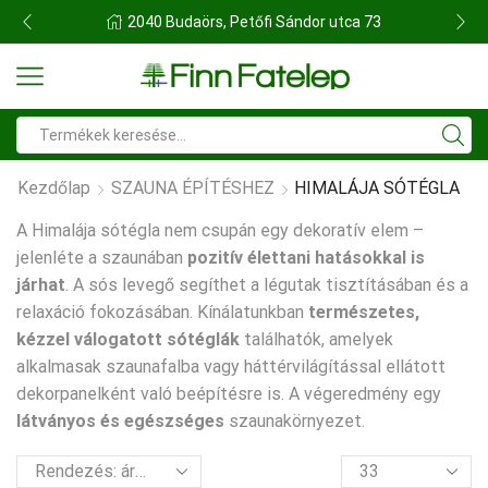
FINN FATELEP BUDAÖRS
Search
input
Kezdőlap
SZAUNA ÉPÍTÉSHEZ
HIMALÁJA SÓTÉGLA
A Himalája sótégla nem csupán egy dekoratív elem –
jelenléte a szaunában
pozitív élettani hatásokkal is
járhat
. A sós levegő segíthet a légutak tisztításában és a
relaxáció fokozásában. Kínálatunkban
természetes,
kézzel válogatott sótéglák
találhatók, amelyek
alkalmasak szaunafalba vagy háttérvilágítással ellátott
dekorpanelként való beépítésre is. A végeredmény egy
látványos és egészséges
szaunakörnyezet.
termék