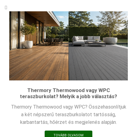
Thermory Thermowood vagy WPC
teraszburkolat? Melyik a jobb választás?
Thermory Thermowood vagy WPC? Összehasonlítjuk
a két népszerű teraszburkolatot tartósság,
karbantartás, hőérzet és megjelenés alapján.
TOVÁBB OLVASOM