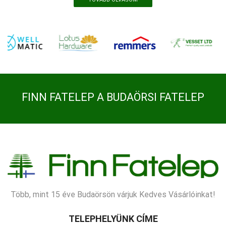
FINN FATELEP A BUDAÖRSI FATELEP
Több, mint 15 éve Budaörsön várjuk Kedves Vásárlóinkat!
TELEPHELYÜNK CÍME