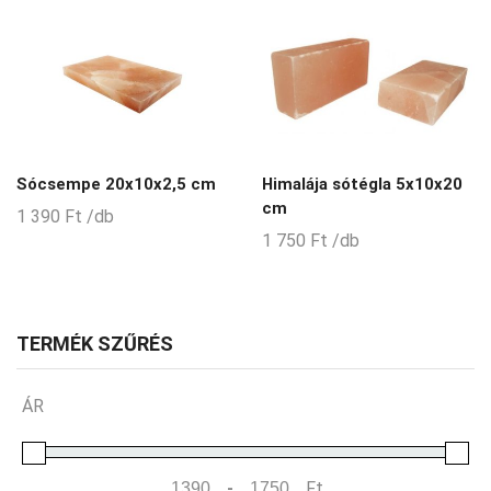
per
oldal
Sócsempe 20x10x2,5 cm
Himalája sótégla 5x10x20
cm
1 390
Ft
/db
1 750
Ft
/db
TERMÉK SZŰRÉS
ÁR
-
Ft