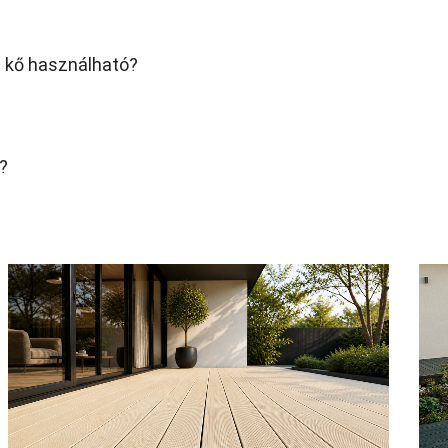
a kő használható?
?