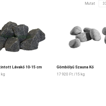
ter
Mutat
per
olda
intott Lávakő 10-15 cm
Gömbölyű Szauna Kő
 kg
17 920
Ft
/15 kg