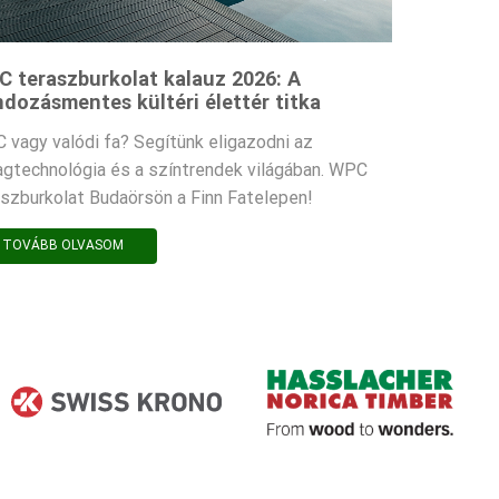
 teraszburkolat kalauz 2026: A
dozásmentes kültéri élettér titka
 vagy valódi fa? Segítünk eligazodni az
agtechnológia és a színtrendek világában. WPC
aszburkolat Budaörsön a Finn Fatelepen!
TOVÁBB OLVASOM