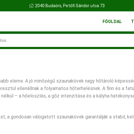
2040 Budaörs, Petőfi Sándor utca 73
FŐOLDAL
T
Search
input
abb eleme. A jó minőségű szaunakövek nagy hőtároló képessé
sztül ellenállnak a folyamatos hőterhelésnek. A finn és a fat
élkül – a hőeloszlás, a gőz intenzitása és a kályha hatékonys
t, a gondosan válogatott szaunakövek garantálják a stabil, ke