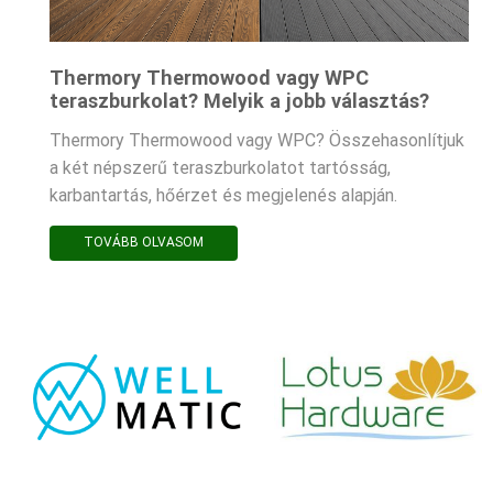
Thermory Thermowood vagy WPC
teraszburkolat? Melyik a jobb választás?
Thermory Thermowood vagy WPC? Összehasonlítjuk
a két népszerű teraszburkolatot tartósság,
karbantartás, hőérzet és megjelenés alapján.
TOVÁBB OLVASOM