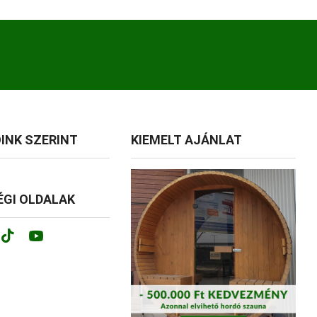
INK SZERINT
KIEMELT AJÁNLAT
GI OLDALAK
ok
tagram
Tik-
Youtube
tok