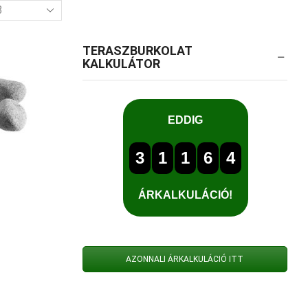
mék
l
TERASZBURKOLAT
KALKULÁTOR
AZONNALI ÁRKALKULÁCIÓ ITT