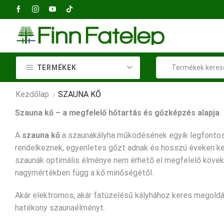
+36 23 414 037
TERMÉKEK
Kezdőlap
SZAUNA KŐ
Szauna kő – a megfelelő hőtartás és gőzképzés alapja
A
szauna kő
a szaunakályha működésének egyik legfontos
rendelkeznek, egyenletes gőzt adnak és hosszú éveken kere
szaunák optimális élménye nem érhető el megfelelő kövek n
nagymértékben függ a kő minőségétől.
Akár elektromos, akár fatüzelésű kályhához keres megoldás
hatékony szaunaélményt.