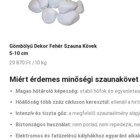
Gömbölyű Dekor Fehér Szauna Kövek
5-10 cm
29 870
Ft
/10 kg
Miért érdemes minőségi szaunakövet 
Magas hőtároló képesség:
stabil hőfok és egyenletes
Hőállóság több száz cikluson keresztül:
ellenáll a hi
Intenzív és tiszta gőz:
a megfelelő szaunaélmény alapj
Biztonságos használat:
nem porlad, nem repedezik, n
Elektromos és fatüzelésű kályhákhoz egyaránt alka