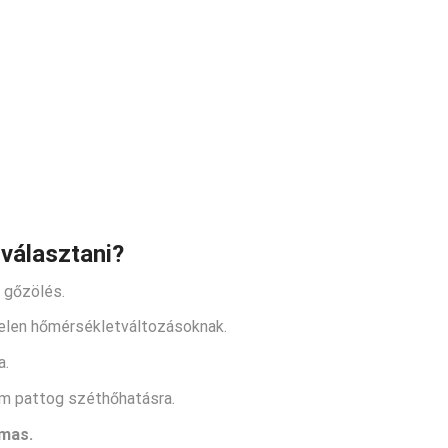
választani?
 gőzölés.
rtelen hőmérsékletváltozásoknak.
a.
em pattog széthőhatásra.
lmas.