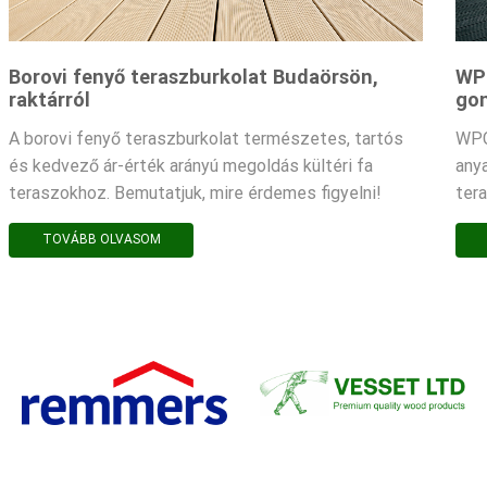
Borovi fenyő teraszburkolat Budaörsön,
WPC
raktárról
gon
A borovi fenyő teraszburkolat természetes, tartós
WPC
és kedvező ár-érték arányú megoldás kültéri fa
any
teraszokhoz. Bemutatjuk, mire érdemes figyelni!
ter
TOVÁBB OLVASOM