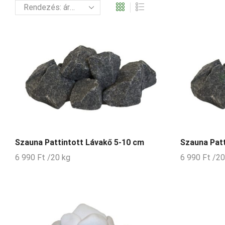
Szauna Pattintott Lávakő 5-10 cm
Szauna Patt
6 990
Ft
/20 kg
6 990
Ft
/20