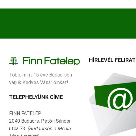
HÍRLEVÉL FELIRA
Több, mint 15 éve Budaörsön
várjuk Kedves Vásárlóinkat!
TELEPHELYÜNK CÍME
FINN FATELEP
2040 Budaörs, Petőfi Sándor
utca 73.
(Budaörsön a Media