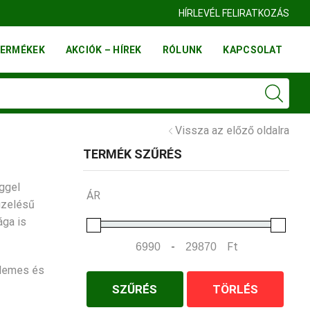
FINN FATELEP BUDAÖRS
HÍRLEVÉL FELIRATKOZÁS
ERMÉKEK
AKCIÓK – HÍREK
RÓLUNK
KAPCSOLAT
Vissza az előző oldalra
TERMÉK SZŰRÉS
ggel
ÁR
üzelésű
ága is
-
Ft
Minimum Price
Maximum Price
llemes és
SZŰRÉS
TÖRLÉS