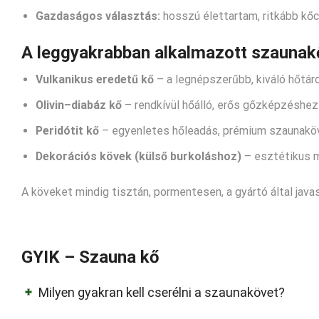
Gazdaságos választás:
hosszú élettartam, ritkább kőc
A leggyakrabban alkalmazott szaunak
Vulkanikus eredetű kő
– a legnépszerűbb, kiváló hőtáro
Olivin
–diabáz kő
– rendkívül hőálló, erős gőzképzéshez 
Peridótit
kő
– egyenletes hőleadás, prémium szaunaköv
Dekorációs kövek (külső burkoláshoz)
– esztétikus m
A köveket mindig tisztán, pormentesen, a gyártó által javas
GYIK – Szauna kő
Milyen gyakran kell cserélni a szaunakövet?