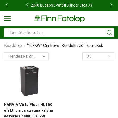
FINN FATELEP BUDAÖRS
Search
input
Kezdőlap
“16-KW” Címkével Rendelkező Termékek
termék
per
oldal
HARVIA Virta Floor HL160
elektromos szauna kályha
vezérlés nélkül 16 kW