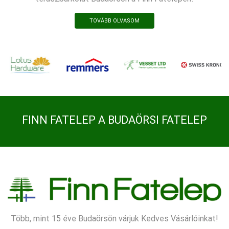
TOVÁBB OLVASOM
FINN FATELEP A BUDAÖRSI FATELEP
Több, mint 15 éve Budaörsön várjuk Kedves Vásárlóinkat!