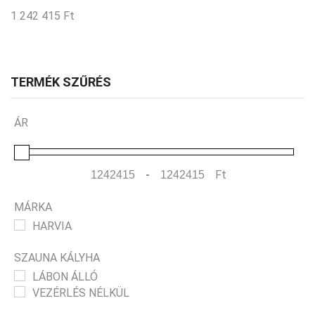
1 242 415
Ft
TERMÉK SZŰRÉS
ÁR
-
Ft
Minimum Price
Maximum Price
MÁRKA
HARVIA
SZAUNA KÁLYHA
LÁBON ÁLLÓ
VEZÉRLÉS NÉLKÜL