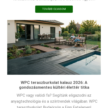
TOVÁBB OLVASOM
WPC teraszburkolat kalauz 2026: A
gondozásmentes kültéri élettér titka
WPC vagy valódi fa? Segítünk eligazodni az
anyagtechnológia és a színtrendek világában. WPC
teraszburkolat Budaörsön a Finn Fatelepen!