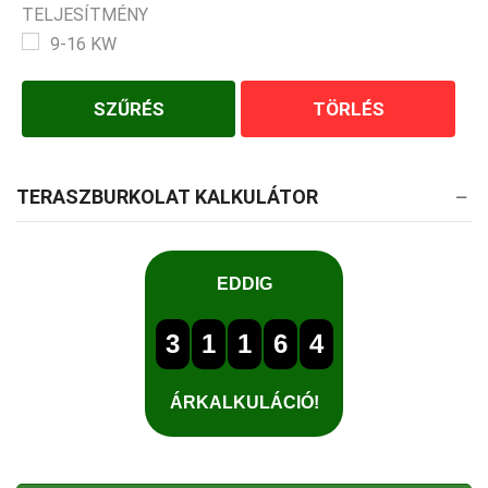
TELJESÍTMÉNY
9-16 KW
SZŰRÉS
TÖRLÉS
TERASZBURKOLAT KALKULÁTOR