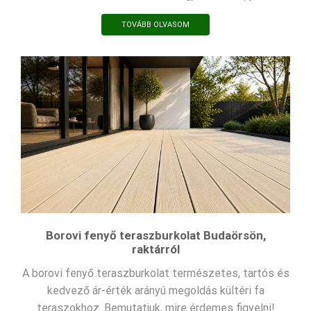
TOVÁBB OLVASOM
Borovi fenyő teraszburkolat Budaörsön,
raktárról
A borovi fenyő teraszburkolat természetes, tartós és
kedvező ár-érték arányú megoldás kültéri fa
teraszokhoz. Bemutatjuk, mire érdemes figyelni!