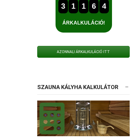
AZONNALI ÁRKALKULÁCIÓ ITT
SZAUNA KÁLYHA KALKULÁTOR