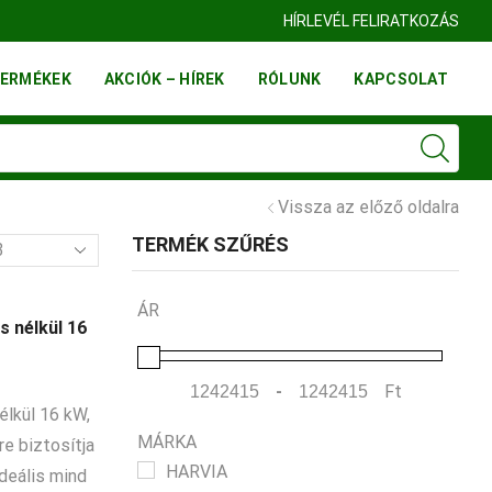
FINN FATELEP BUDAÖRS
HÍRLEVÉL FELIRATKOZÁS
ERMÉKEK
AKCIÓK – HÍREK
RÓLUNK
KAPCSOLAT
Vissza az előző oldalra
TERMÉK SZŰRÉS
mék
l
ÁR
s nélkül 16
-
Ft
Minimum Price
Maximum Price
élkül 16 kW,
MÁRKA
e biztosítja
HARVIA
deális mind