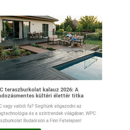
 teraszburkolat kalauz 2026: A
dozásmentes kültéri élettér titka
 vagy valódi fa? Segítünk eligazodni az
agtechnológia és a színtrendek világában. WPC
aszburkolat Budaörsön a Finn Fatelepen!