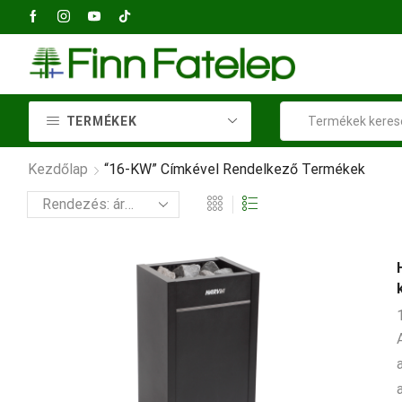
+36 23 414 037
TERMÉKEK
Kezdőlap
“16-KW” Címkével Rendelkező Termékek