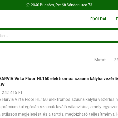
2040 Budaörs, Petőfi Sándor utca 73
FŐOLDAL
T
Search
input
ter
Mutat
per
olda
HARVIA Virta Floor HL160 elektromos szauna kályha vezérlé
kW
1 242 415
Ft
A Harvia Virta Floor HL160 elektromos szauna kályha vezérlés n
a prémium kategóriás szaunák kiváló választása, amely egyszerr
a stílusos megjelenést és a tartós, megbízható teljesítményt. I