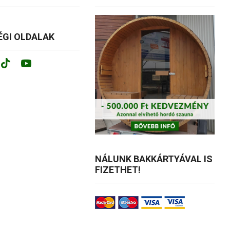
GI OLDALAK
ok
tagram
Tik-
Youtube
tok
NÁLUNK BAKKÁRTYÁVAL IS
FIZETHET!