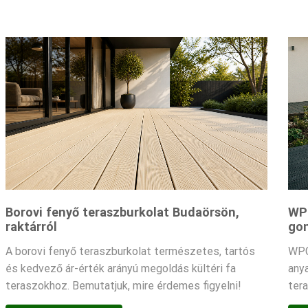
Borovi fenyő teraszburkolat Budaörsön,
WPC
raktárról
gon
A borovi fenyő teraszburkolat természetes, tartós
WPC
és kedvező ár-érték arányú megoldás kültéri fa
any
teraszokhoz. Bemutatjuk, mire érdemes figyelni!
ter