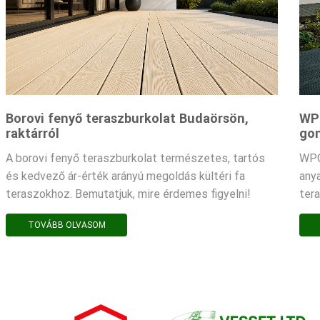
Borovi fenyő teraszburkolat Budaörsön,
WPC
raktárról
gon
A borovi fenyő teraszburkolat természetes, tartós
WPC
és kedvező ár-érték arányú megoldás kültéri fa
any
teraszokhoz. Bemutatjuk, mire érdemes figyelni!
ter
TOVÁBB OLVASOM