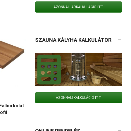
AZONNALI ÁRKALKULÁCIÓ ITT
SZAUNA KÁLYHA KALKULÁTOR
AZONNALI KALKULÁCIÓ ITT
alburkolat
fil
ONLINE RENDELÉS