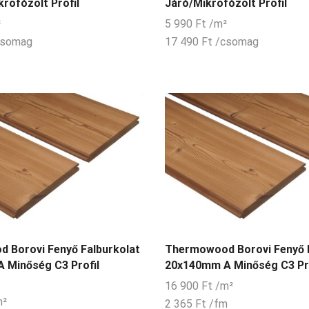
rofózolt Profil
Járó/Mikrofózolt Profil
²
5 990
Ft
/m²
csomag
17 490
Ft
/csomag
 Borovi Fenyő Falburkolat
Thermowood Borovi Fenyő F
 Minőség C3 Profil
20x140mm A Minőség C3 Pro
16 900
Ft
/m²
m²
2 365
Ft
/fm