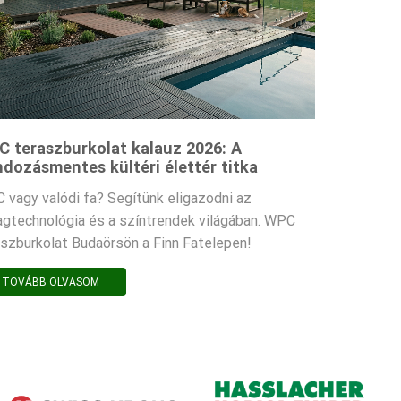
 teraszburkolat kalauz 2026: A
dozásmentes kültéri élettér titka
 vagy valódi fa? Segítünk eligazodni az
agtechnológia és a színtrendek világában. WPC
aszburkolat Budaörsön a Finn Fatelepen!
TOVÁBB OLVASOM