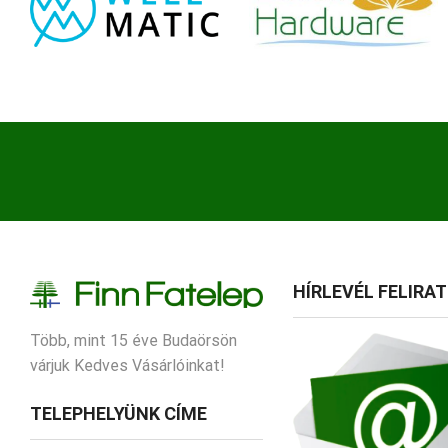
HÍRLEVÉL FELIRA
Több, mint 15 éve Budaörsön
várjuk Kedves Vásárlóinkat!
TELEPHELYÜNK CÍME