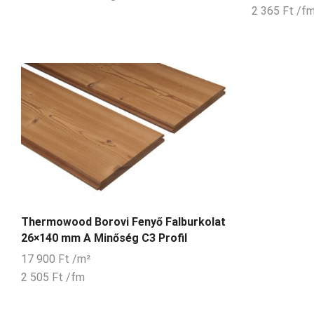
2 365
Ft
/f
Thermowood Borovi Fenyő Falburkolat
26×140 mm A Minőség C3 Profil
17 900
Ft
/m²
2 505
Ft
/fm