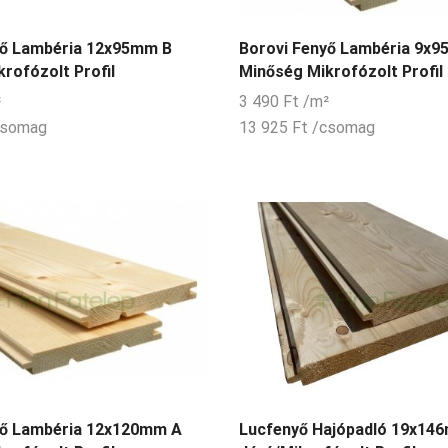
yő Lambéria 12x95mm B
Borovi Fenyő Lambéria 9x
rofózolt Profil
Minőség Mikrofózolt Profil
²
3 490
Ft
/m²
csomag
13 925
Ft
/csomag
yő Lambéria 12x120mm A
Lucfenyő Hajópadló 19x14