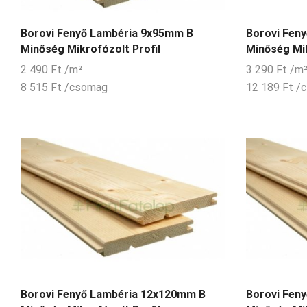
Borovi Fenyő Lambéria 9x95mm B
Borovi Fen
Minőség Mikrofózolt Profil
Minőség Mik
2 490
Ft
/m²
3 290
Ft
/m
8 515
Ft
/csomag
12 189
Ft
/
Borovi Fenyő Lambéria 12x120mm B
Borovi Fen