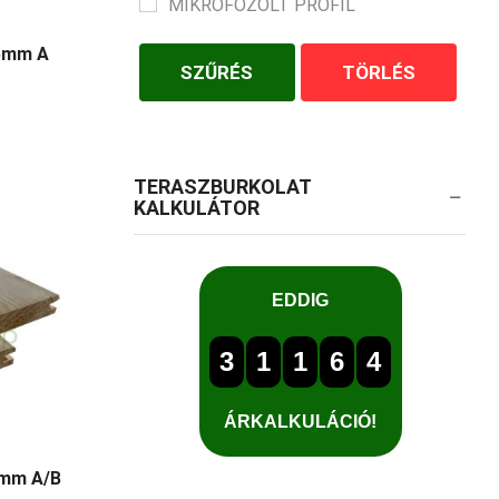
MIKROFÓZOLT PROFIL
95mm A
SZŰRÉS
TÖRLÉS
TERASZBURKOLAT
KALKULÁTOR
6mm A/B