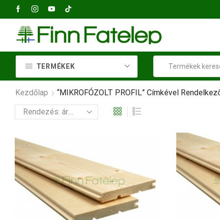
+36 23 414 037
TERMÉKEK
Kezdőlap
“MIKROFÓZOLT PROFIL” Címkével Rendelkez