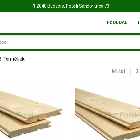
2040 Budaörs, Petőfi Sándor utca 73
FŐOLDAL
T
Search
input
ő Termékek
ter
Mutat
per
olda