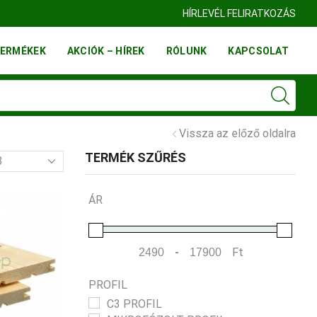
FINN FATELEP BUDAÖRS
HÍRLEVÉL FELIRATKOZÁS
ERMÉKEK
AKCIÓK – HÍREK
RÓLUNK
KAPCSOLAT
Vissza az előző oldalra
TERMÉK SZŰRÉS
mék
l
ÁR
-
Ft
Minimum Price
Maximum Price
PROFIL
C3 PROFIL