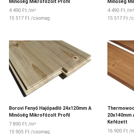
Minőség Mikrofózolt Profil
Minőség Mik
4 490
Ft
/m²
4 490
Ft
/m
15 517
Ft
/csomag
15 517
Ft
/
Borovi Fenyő Hajópadló 24x120mm A
Thermowood
Minőség Mikrofózolt Profil
20x140mm A
Kefézett
7 890
Ft
/m²
16 900
Ft
/
15 905
Ft
/csomag