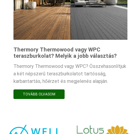
Thermory Thermowood vagy WPC
teraszburkolat? Melyik a jobb választás?
Thermory Thermowood vagy WPC? Összehasonlítjuk
a két népszerű teraszburkolatot tartósság,
karbantartás, hőérzet és megjelenés alapján.
TOVÁBB OLVASOM