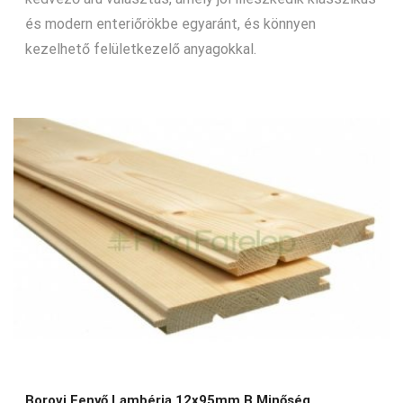
és modern enteriőrökbe egyaránt, és könnyen
kezelhető felületkezelő anyagokkal.
Borovi Fenyő Lambéria 12x95mm B Minőség