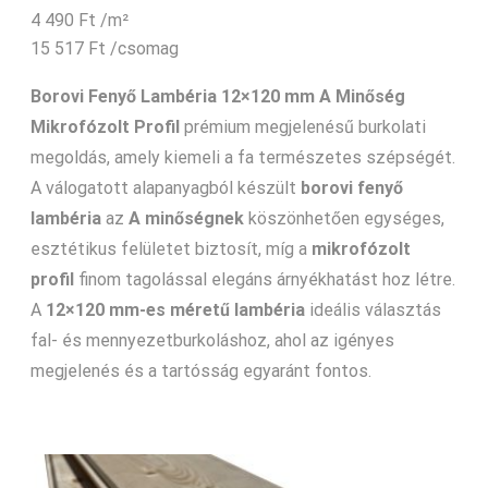
4 490
Ft
/m²
15 517
Ft
/csomag
Borovi Fenyő Lambéria 12×120 mm A Minőség
Mikrofózolt Profil
prémium megjelenésű burkolati
megoldás, amely kiemeli a fa természetes szépségét.
A válogatott alapanyagból készült
borovi fenyő
lambéria
az
A minőségnek
köszönhetően egységes,
esztétikus felületet biztosít, míg a
mikrofózolt
profil
finom tagolással elegáns árnyékhatást hoz létre.
A
12×120 mm-es méretű lambéria
ideális választás
fal- és mennyezetburkoláshoz, ahol az igényes
megjelenés és a tartósság egyaránt fontos.