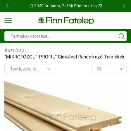
FINN FATELEP BUDAÖRS
Search
input
Kezdőlap
“MIKROFÓZOLT PROFIL” Címkével Rendelkező Termékek
termék
per
oldal