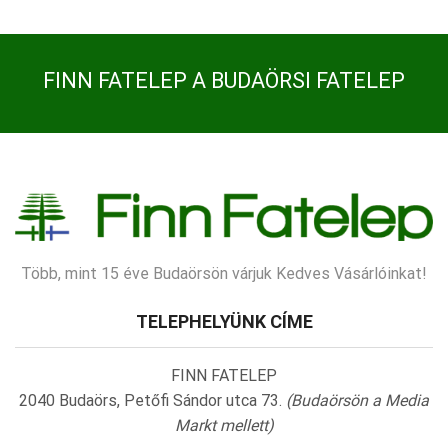
FINN FATELEP A BUDAÖRSI FATELEP
Több, mint 15 éve Budaörsön várjuk Kedves Vásárlóinkat!
TELEPHELYÜNK CÍME
FINN FATELEP
2040 Budaörs, Petőfi Sándor utca 73.
(Budaörsön a Media
Markt mellett)