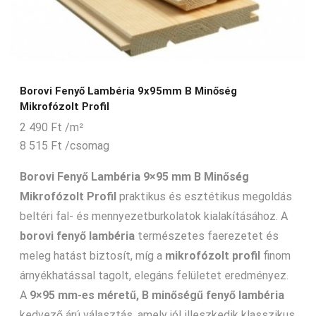
Borovi Fenyő Lambéria 9x95mm B Minőség
Mikrofózolt Profil
2 490
Ft
/m²
8 515
Ft
/csomag
Borovi Fenyő Lambéria 9×95 mm B Minőség
Mikrofózolt Profil
praktikus és esztétikus megoldás
beltéri fal- és mennyezetburkolatok kialakításához. A
borovi fenyő lambéria
természetes faerezetet és
meleg hatást biztosít, míg a
mikrofózolt profil
finom
árnyékhatással tagolt, elegáns felületet eredményez.
A
9×95 mm-es méretű, B minőségű fenyő lambéria
kedvező árú választás, amely jól illeszkedik klasszikus