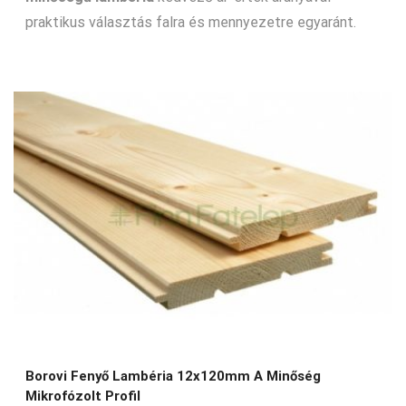
praktikus választás falra és mennyezetre egyaránt.
Borovi Fenyő Lambéria 12x120mm A Minőség
Mikrofózolt Profil