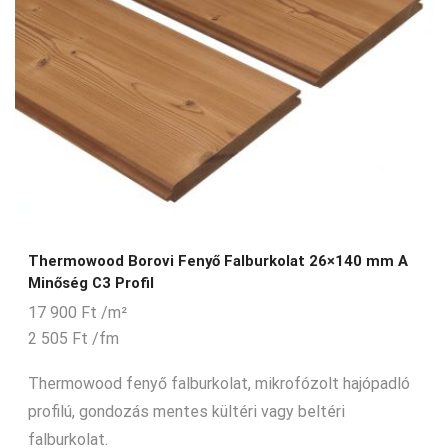
Thermowood Borovi Fenyő Falburkolat 26×140 mm A
Minőség C3 Profil
17 900
Ft
/m²
2 505
Ft
/fm
Thermowood fenyő falburkolat, mikrofózolt hajópadló
profilú, gondozás mentes kültéri vagy beltéri
falburkolat.