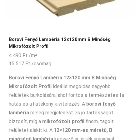
Borovi Fenyő Lambéria 12x120mm B Minőség
Mikrofózolt Profil
4 490
Ft
/m²
15 517
Ft
/csomag
Borovi Fenyő Lambéria 12×120 mm B Minőség
Mikrofózolt Profil
ideális megoldás nagyobb
felületek burkolására, ahol fontos a természetes fa
hatás és a hatékony kivitelezés. A
borovi fenyő
lambéria
meleg megjelenést és jó tartósságot
biztosít, míg a
mikrofózolt profil
finom, tagolt
felületet alakít ki. A
12×120 mm-es méretű, B
minőségű
lambéria
kedvező ár-érték arányával