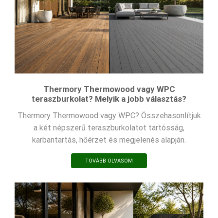
Thermory Thermowood vagy WPC
teraszburkolat? Melyik a jobb választás?
Thermory Thermowood vagy WPC? Összehasonlítjuk
a két népszerű teraszburkolatot tartósság,
karbantartás, hőérzet és megjelenés alapján.
TOVÁBB OLVASOM