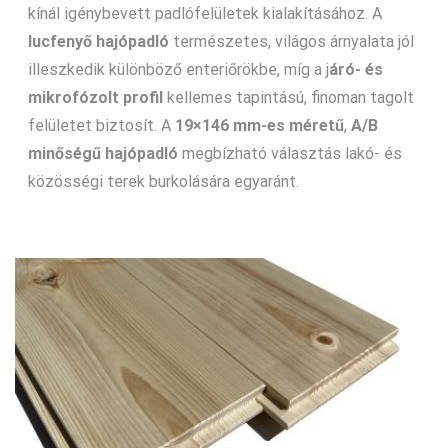
kínál igénybevett padlófelületek kialakításához. A
lucfenyő hajópadló
természetes, világos árnyalata jól
illeszkedik különböző enteriőrökbe, míg a j
áró- és
mikrofózolt profil
kellemes tapintású, finoman tagolt
felületet biztosít. A
19×146 mm-es méretű
,
A/B
minőségű
hajópadló
megbízható választás lakó- és
közösségi terek burkolására egyaránt.