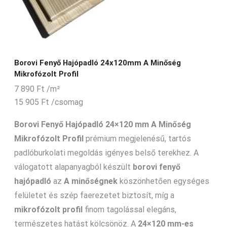
Borovi Fenyő Hajópadló 24x120mm A Minőség
Mikrofózolt Profil
7 890
Ft
/m²
15 905
Ft
/csomag
Borovi Fenyő Hajópadló 24×120 mm A Minőség
Mikrofózolt Profil
prémium megjelenésű, tartós
padlóburkolati megoldás igényes belső terekhez. A
válogatott alapanyagból készült
borovi fenyő
hajópadló
az
A minőségnek
köszönhetően egységes
felületet és szép faerezetet biztosít, míg a
mikrofózolt profil
finom tagolással elegáns,
természetes hatást kölcsönöz. A
24×120 mm-es