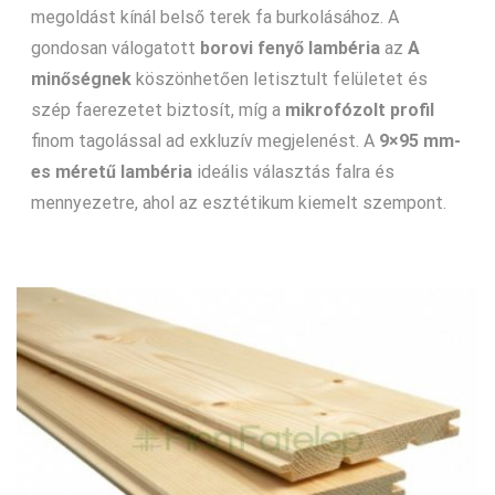
megoldást kínál belső terek fa burkolásához. A
gondosan válogatott
borovi fenyő lambéria
az
A
minőségnek
köszönhetően letisztult felületet és
szép faerezetet biztosít, míg a
mikrofózolt profil
finom tagolással ad exkluzív megjelenést. A
9×95 mm-
es méretű lambéria
ideális választás falra és
mennyezetre, ahol az esztétikum kiemelt szempont.