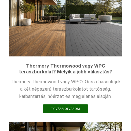
Thermory Thermowood vagy WPC
teraszburkolat? Melyik a jobb választás?
Thermory Thermowood vagy WPC? Összehasonlítjuk
a két népszerű teraszburkolatot tartósság,
karbantartás, hőérzet és megjelenés alapján.
TOVÁBB OLVASOM