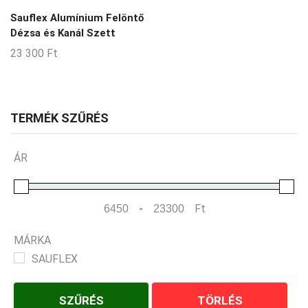
Sauflex Alumínium Felöntő
Dézsa és Kanál Szett
23 300
Ft
TERMÉK SZŰRÉS
ÁR
-
Ft
Minimum Price
Maximum Price
MÁRKA
SAUFLEX
SZŰRÉS
TÖRLÉS