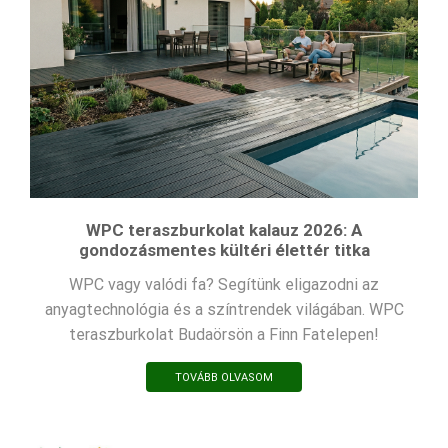
WPC teraszburkolat kalauz 2026: A
gondozásmentes kültéri élettér titka
WPC vagy valódi fa? Segítünk eligazodni az
anyagtechnológia és a színtrendek világában. WPC
teraszburkolat Budaörsön a Finn Fatelepen!
TOVÁBB OLVASOM