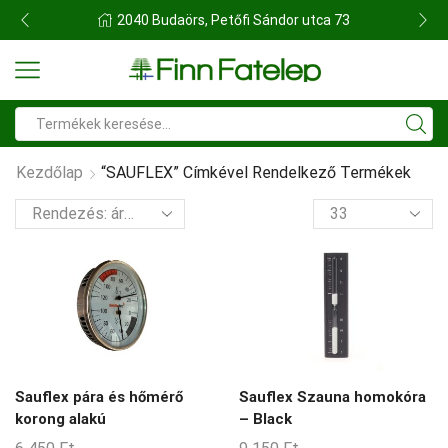
FINN FATELEP BUDAÖRS
Search
input
Kezdőlap
“SAUFLEX” Címkével Rendelkező Termékek
termék
per
oldal
Sauflex pára és hőmérő
Sauflex Szauna homokóra
korong alakú
– Black