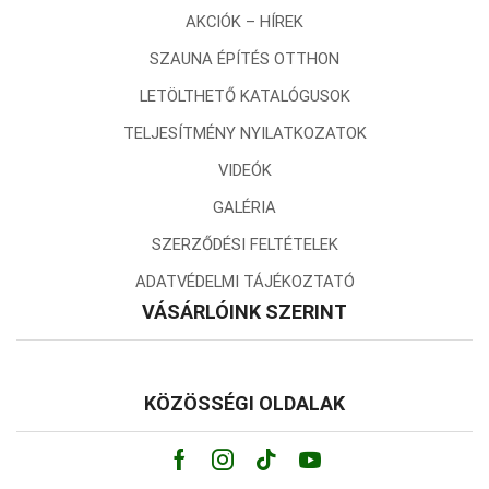
AKCIÓK – HÍREK
SZAUNA ÉPÍTÉS OTTHON
LETÖLTHETŐ KATALÓGUSOK
TELJESÍTMÉNY NYILATKOZATOK
VIDEÓK
GALÉRIA
SZERZŐDÉSI FELTÉTELEK
ADATVÉDELMI TÁJÉKOZTATÓ
VÁSÁRLÓINK SZERINT
KÖZÖSSÉGI OLDALAK
Facebook
Instagram
Tik-
Youtube