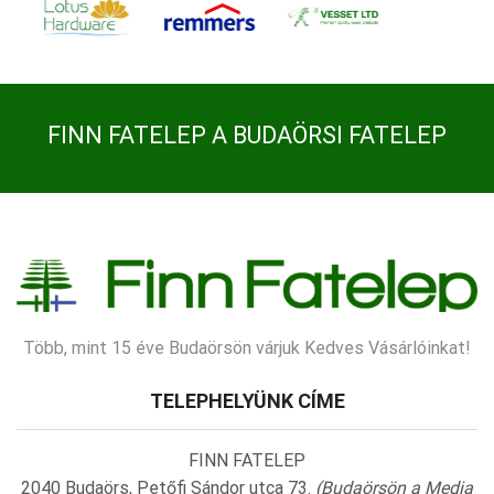
FINN FATELEP A BUDAÖRSI FATELEP
Több, mint 15 éve Budaörsön várjuk Kedves Vásárlóinkat!
TELEPHELYÜNK CÍME
FINN FATELEP
2040 Budaörs, Petőfi Sándor utca 73.
(Budaörsön a Media