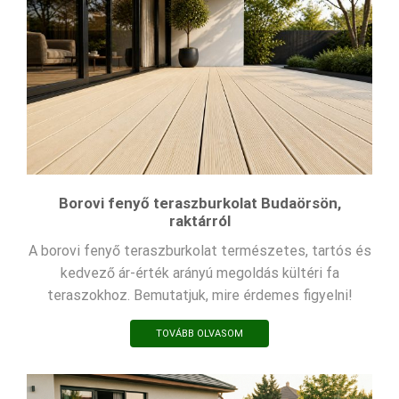
Borovi fenyő teraszburkolat Budaörsön,
raktárról
A borovi fenyő teraszburkolat természetes, tartós és
kedvező ár-érték arányú megoldás kültéri fa
teraszokhoz. Bemutatjuk, mire érdemes figyelni!
TOVÁBB OLVASOM