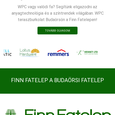
WPC vagy valódi fa? Segítünk eligazodni az
anyagtechnológia és a színtrendek világában. WPC
teraszburkolat Budaörsön a Finn Fatelepen!
TOVÁBB OLVASOM
FINN FATELEP A BUDAÖRSI FATELEP