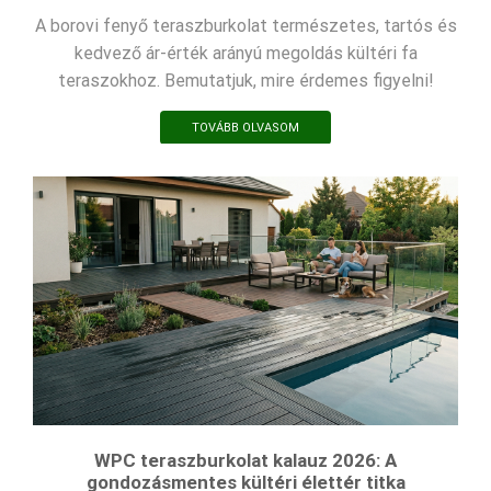
A borovi fenyő teraszburkolat természetes, tartós és
kedvező ár-érték arányú megoldás kültéri fa
teraszokhoz. Bemutatjuk, mire érdemes figyelni!
TOVÁBB OLVASOM
WPC teraszburkolat kalauz 2026: A
gondozásmentes kültéri élettér titka