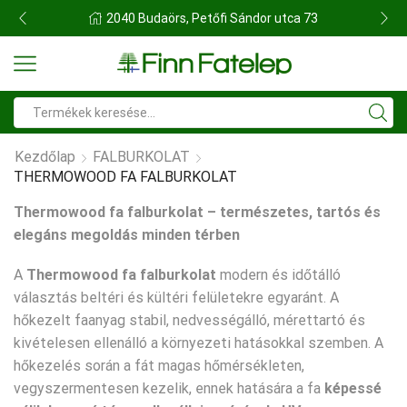
FINN FATELEP BUDAÖRS
Search
input
Kezdőlap
FALBURKOLAT
THERMOWOOD FA FALBURKOLAT
Thermowood
fa falburkolat – természetes, tartós és
elegáns megoldás minden térben
A
Thermowood
fa falburkolat
modern és időtálló
választás beltéri és kültéri felületekre egyaránt. A
hőkezelt faanyag stabil, nedvességálló, mérettartó és
kivételesen ellenálló a környezeti hatásokkal szemben. A
hőkezelés során a fát magas hőmérsékleten,
vegyszermentesen kezelik, ennek hatására a fa
képessé