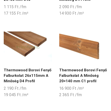
1 115
Ft
/fm
2 090
Ft
/fm
17 155
Ft
/m²
14 930
Ft
/m²
Thermowood Borovi Fenyő
Thermowood Borovi Fenyő
Falburkolat 26x115mm A
Falburkolat A Minőség
Minőség D4 Profil
20×140 mm C1 profil
2 190
Ft
/fm
16 900
Ft
/m²
19 045
Ft
/m²
2 365
Ft
/fm