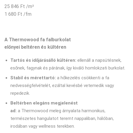
25 846
Ft
/m²
1 680
Ft
/fm
A Thermowood fa falburkolat
előnyei beltéren és kültéren
Tartós és időjárásálló kültéren:
ellenáll a napsütésnek,
esőnek, fagynak és párának, így kiváló homlokzati burkolat.
Stabil és mérettartó:
a hőkezelés csökkenti a fa
nedvességfelvételét, ezáltal kevésbé vetemedik vagy
repedezik.
Beltérben
elegáns megjelenést
ad:
a Thermowood meleg árnyalata harmonikus,
természetes hangulatot teremt nappaliban, hálóban,
irodában vagy wellness terekben.