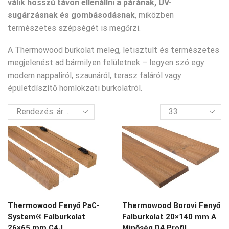
válik hosszú távon ellenállni a párának, UV-
sugárzásnak és gombásodásnak
, miközben
természetes szépségét is megőrzi.
A
Thermowood
burkolat meleg, letisztult és természetes
megjelenést ad bármilyen felületnek – legyen szó egy
modern nappaliról, szaunáról, terasz faláról vagy
épületdíszítő homlokzati burkolatról.
termék
per
oldal
Thermowood Fenyő PaC-
Thermowood Borovi Fenyő
System® Falburkolat
Falburkolat 20×140 mm A
26×65 mm C4J
Minőség D4 Profil