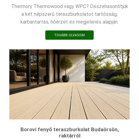
Thermory Thermowood vagy WPC? Összehasonlítjuk
a két népszerű teraszburkolatot tartósság,
karbantartás, hőérzet és megjelenés alapján.
TOVÁBB OLVASOM
Borovi fenyő teraszburkolat Budaörsön,
raktárról