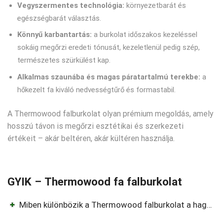
Vegyszermentes technológia:
környezetbarát és
egészségbarát választás.
Könnyű karbantartás:
a burkolat időszakos kezeléssel
sokáig megőrzi eredeti tónusát, kezeletlenül pedig szép,
természetes szürkülést kap.
Alkalmas szaunába és magas páratartalmú terekbe:
a
hőkezelt fa kiváló nedvességtűrő és formastabil.
A Thermowood falburkolat olyan prémium megoldás, amely
hosszú távon is megőrzi esztétikai és szerkezeti
értékeit – akár beltéren, akár kültéren használja.
GYIK – Thermowood fa falburkolat
Miben különbözik a Thermowood falburkolat a hagyományos fenyő- vagy keményfa burkolattól?