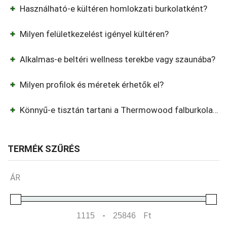
Használható-e kültéren homlokzati burkolatként?
Milyen felületkezelést igényel kültéren?
Alkalmas-e beltéri wellness terekbe vagy szaunába?
Milyen profilok és méretek érhetők el?
Könnyű-e tisztán tartani a Thermowood falburkolatot?
TERMÉK SZŰRÉS
ÁR
-
Ft
Minimum Price
Maximum Price