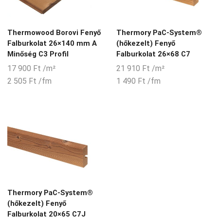
Thermowood Borovi Fenyő
Thermory PaC-System®
Falburkolat 26×140 mm A
(hőkezelt) Fenyő
Minőség C3 Profil
Falburkolat 26×68 C7
17 900
Ft
/m²
21 910
Ft
/m²
2 505
Ft
/fm
1 490
Ft
/fm
Thermory PaC-System®
(hőkezelt) Fenyő
Falburkolat 20×65 C7J