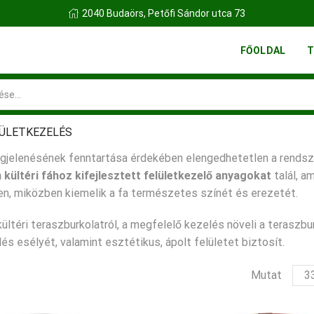
FINN FATELEP BUDAÖRS
FŐOLDAL
T
Search
input
ÜLETKEZELÉS
gjelenésének fenntartása érdekében elengedhetetlen a rends
 kültéri fához kifejlesztett felületkezelő anyagokat
talál, a
n, miközben kiemelik a fa természetes színét és erezetét.
kültéri teraszburkolatról, a megfelelő kezelés növeli a teraszbu
 esélyét, valamint esztétikus, ápolt felületet biztosít.
ter
Mutat
per
olda