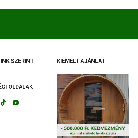
INK SZERINT
KIEMELT AJÁNLAT
GI OLDALAK
ok
tagram
Tik-
Youtube
tok