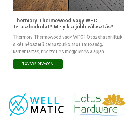
Thermory Thermowood vagy WPC
teraszburkolat? Melyik a jobb választás?
Thermory Thermowood vagy WPC? Összehasonlítjuk
a két népszerű teraszburkolatot tartósság,
karbantartás, hőérzet és megjelenés alapján.
TOVÁBB OLVASOM