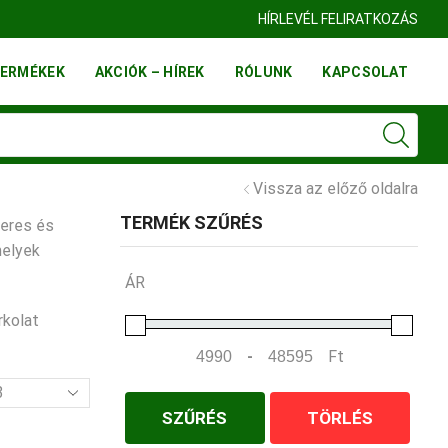
HÍRLEVÉL FELIRATKOZÁS
ERMÉKEK
AKCIÓK – HÍREK
RÓLUNK
KAPCSOLAT
Vissza az előző oldalra
TERMÉK SZŰRÉS
zeres és
melyek
ÁR
rkolat
-
Ft
Minimum Price
Maximum Price
mék
SZŰRÉS
TÖRLÉS
l