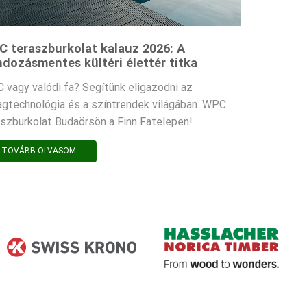
 teraszburkolat kalauz 2026: A
dozásmentes kültéri élettér titka
 vagy valódi fa? Segítünk eligazodni az
agtechnológia és a színtrendek világában. WPC
aszburkolat Budaörsön a Finn Fatelepen!
TOVÁBB OLVASOM