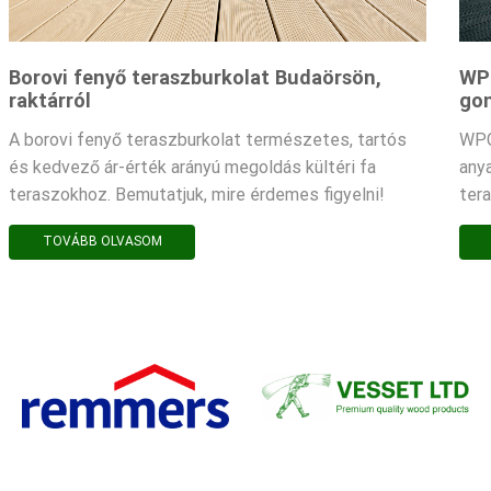
Borovi fenyő teraszburkolat Budaörsön,
WPC
raktárról
gon
A borovi fenyő teraszburkolat természetes, tartós
WPC
és kedvező ár-érték arányú megoldás kültéri fa
any
teraszokhoz. Bemutatjuk, mire érdemes figyelni!
ter
TOVÁBB OLVASOM