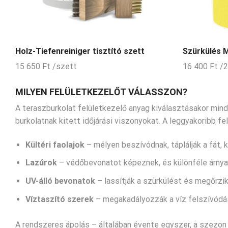
Holz-Tiefenreiniger tisztító szett
Szürkülés 
15 650
Ft
/szett
16 400
Ft
/2
MILYEN FELÜLETKEZELŐT VÁLASSZON?
A teraszburkolat felületkezelő anyag kiválasztásakor mindi
burkolatnak kitett időjárási viszonyokat. A leggyakoribb f
Kültéri faolajok
– mélyen beszívódnak, táplálják a fát,
Lazúrok
– védőbevonatot képeznek, és különféle árnya
UV-álló bevonatok
– lassítják a szürkülést és megőrzik
Víztaszító szerek
– megakadályozzák a víz felszívódá
A rendszeres ápolás – általában évente egyszer, a szezon