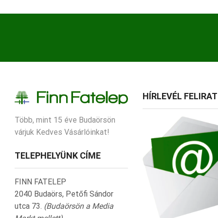
HÍRLEVÉL FELIRA
Több, mint 15 éve Budaörsön
várjuk Kedves Vásárlóinkat!
TELEPHELYÜNK CÍME
FINN FATELEP
2040 Budaörs, Petőfi Sándor
utca 73.
(Budaörsön a Media