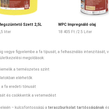
Megszüntető Szett 2,5L
WPC Impregnáló olaj
,5 liter
18 405
Ft
/2.5 Liter
g vegye figyelembe a fa típusát, a felhasználás intenzitását, v
elületkezelési megoldások:
 kiemelik a természetes színt
latokban elérhetők
 a fa eredeti tónusát
sát és csökkentik a vetemedést
 elején – kulcsfontosságú a
teraszburkolat tartósságának
és