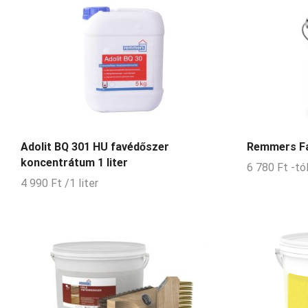
Adolit BQ 301 HU favédőszer
Remmers Fa 
koncentrátum 1 liter
6 780
Ft
-tó
4 990
Ft
/1 liter