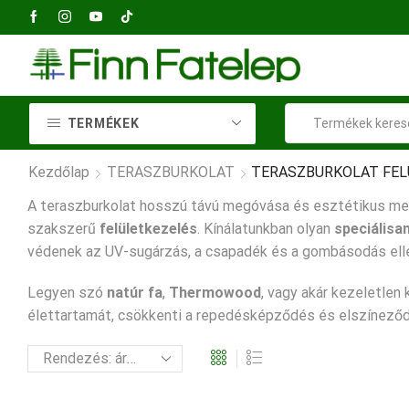
2040 Budaörs, Petőfi Sándor utca 73
TERMÉKEK
Kezdőlap
TERASZBURKOLAT
TERASZBURKOLAT FEL
A teraszburkolat hosszú távú megóvása és esztétikus me
szakszerű
felületkezelés
. Kínálatunkban olyan
speciálisan
védenek az UV-sugárzás, a csapadék és a gombásodás elle
Legyen szó
natúr fa
,
Thermowood
, vagy akár kezeletlen 
élettartamát, csökkenti a repedésképződés és elszíneződés