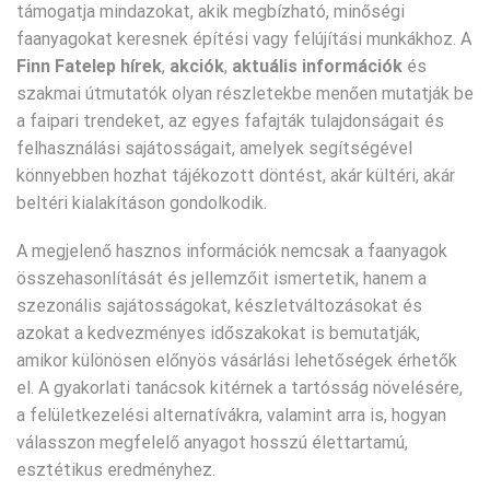
támogatja mindazokat, akik megbízható, minőségi
faanyagokat keresnek építési vagy felújítási munkákhoz. A
Finn Fatelep
hírek
,
akciók
,
aktuális információk
és
szakmai útmutatók olyan részletekbe menően mutatják be
a faipari trendeket, az egyes fafajták tulajdonságait és
felhasználási sajátosságait, amelyek segítségével
könnyebben hozhat tájékozott döntést, akár kültéri, akár
beltéri kialakításon gondolkodik.
A megjelenő hasznos információk nemcsak a faanyagok
összehasonlítását és jellemzőit ismertetik, hanem a
szezonális sajátosságokat, készletváltozásokat és
azokat a kedvezményes időszakokat is bemutatják,
amikor különösen előnyös vásárlási lehetőségek érhetők
el. A gyakorlati tanácsok kitérnek a tartósság növelésére,
a felületkezelési alternatívákra, valamint arra is, hogyan
válasszon megfelelő anyagot hosszú élettartamú,
esztétikus eredményhez.