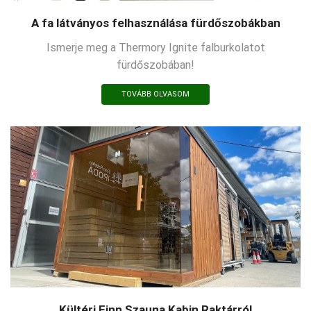
A fa látványos felhasználása fürdőszobákban
Ismerje meg a Thermory Ignite falburkolatot
fürdőszobában!
TOVÁBB OLVASOM
Kültéri Finn Szauna Kabin Raktárról