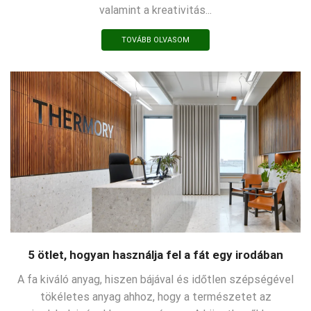
valamint a kreativitás...
TOVÁBB OLVASOM
5 ötlet, hogyan használja fel a fát egy irodában
A fa kiváló anyag, hiszen bájával és időtlen szépségével
tökéletes anyag ahhoz, hogy a természetet az