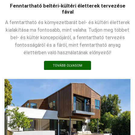
Fenntartható beltéri-kültéri életterek tervezése
fával
A fenntartható és környezetbarát bel- és kültéri életterek
kialakítása ma fontosabb, mint valaha. Tudjon meg többet
bel- és kültér koncepciójáról, a fenntartható tervezés
fontosságáról és a fáról, mint fenntartható anyag
élettérben való használatának előnyeiről!
TOVÁBB OLVASOM