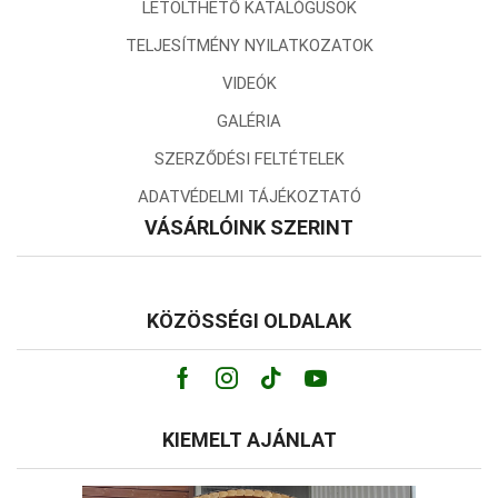
LETÖLTHETŐ KATALÓGUSOK
TELJESÍTMÉNY NYILATKOZATOK
VIDEÓK
GALÉRIA
SZERZŐDÉSI FELTÉTELEK
ADATVÉDELMI TÁJÉKOZTATÓ
VÁSÁRLÓINK SZERINT
KÖZÖSSÉGI OLDALAK
Facebook
Instagram
Tik-
Youtube
tok
KIEMELT AJÁNLAT