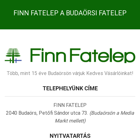
FINN FATELEP A BUDAÖRSI FATELEP
Több, mint 15 éve Budaörsön várjuk Kedves Vásárlóinkat!
TELEPHELYÜNK CÍME
FINN FATELEP
2040 Budaörs, Petőfi Sándor utca 73.
(Budaörsön a Media
Markt mellett)
NYITVATARTÁS