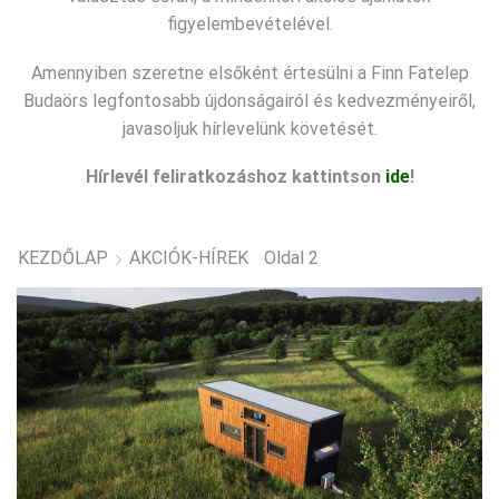
figyelembevételével.
Amennyiben szeretne elsőként értesülni a Finn Fatelep
Budaörs legfontosabb újdonságairól és kedvezményeiről,
javasoljuk hírlevelünk követését.
Hírlevél feliratkozáshoz kattintson
ide
!
KEZDŐLAP
AKCIÓK-HÍREK
Oldal 2