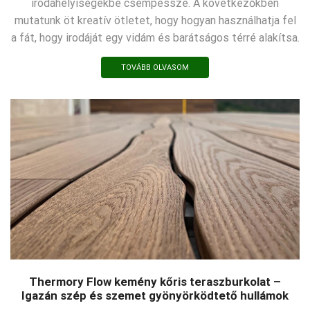
irodahelyiségekbe csempéssze. A következőkben
mutatunk öt kreatív ötletet, hogy hogyan használhatja fel
a fát, hogy irodáját egy vidám és barátságos térré alakítsa.
TOVÁBB OLVASOM
Thermory Flow kemény kőris teraszburkolat –
Igazán szép és szemet gyönyörködtető hullámok