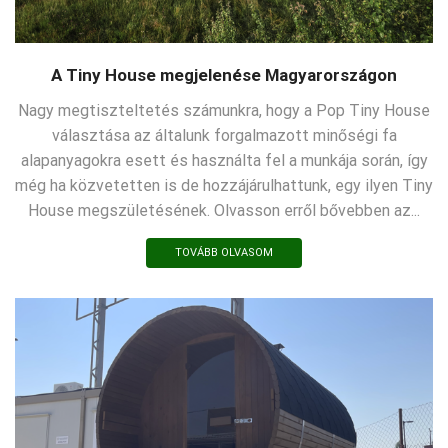
A Tiny House megjelenése Magyarországon
Nagy megtiszteltetés számunkra, hogy a Pop Tiny House
választása az általunk forgalmazott minőségi fa
alapanyagokra esett és használta fel a munkája során, így
még ha közvetetten is de hozzájárulhattunk, egy ilyen Tiny
House megszületésének. Olvasson erről bővebben az...
TOVÁBB OLVASOM