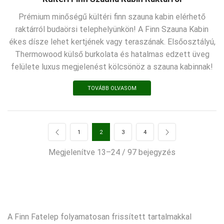
Prémium minőségű kültéri finn szauna kabin elérhető
raktárról budaörsi telephelyünkön! A Finn Szauna Kabin
ékes dísze lehet kertjének vagy teraszának. Elsőosztályú,
Thermowood külső burkolata és hatalmas edzett üveg
felülete luxus megjelenést kölcsönöz a szauna kabinnak!
TOVÁBB OLVASOM
1
2
3
4
Megjelenítve 13–24 / 97 bejegyzés
A Finn Fatelep folyamatosan frissített tartalmakkal