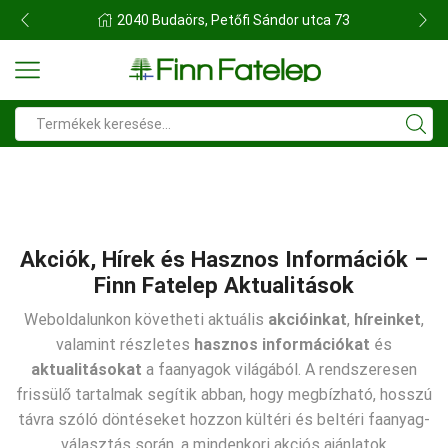
FINN FATELEP BUDAÖRS
Search
input
Akciók, Hírek és Hasznos Információk –
Finn Fatelep Aktualitások
Weboldalunkon követheti aktuális
akcióinkat
,
híreinket
,
valamint részletes
hasznos információkat
és
aktualitásokat
a faanyagok világából. A rendszeresen
frissülő tartalmak segítik abban, hogy megbízható, hosszú
távra szóló döntéseket hozzon kültéri és beltéri faanyag-
választás során, a mindenkori akciós ajánlatok