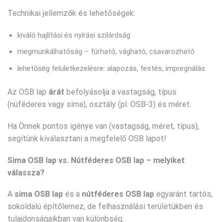
Technikai jellemzők és lehetőségek:
kiváló hajlítási és nyírási szilárdság
megmunkálhatóság – fúrható, vágható, csavarozható
lehetőség felületkezelésre: alapozás, festés, impregnálás
Az OSB lap
árát
befolyásolja a vastagság, típus
(nüféderes vagy sima), osztály (pl. OSB-3) és méret.
Ha Önnek pontos igénye van (vastagság, méret, típus),
segítünk kiválasztani a megfelelő OSB lapot!
Sima OSB lap vs. Nútféderes OSB lap – melyiket
válassza?
A
sima OSB lap
és a
nútféderes OSB lap
egyaránt tartós,
sokoldalú építőlemez, de felhasználási területükben és
tulajdonságaikban van különbség.