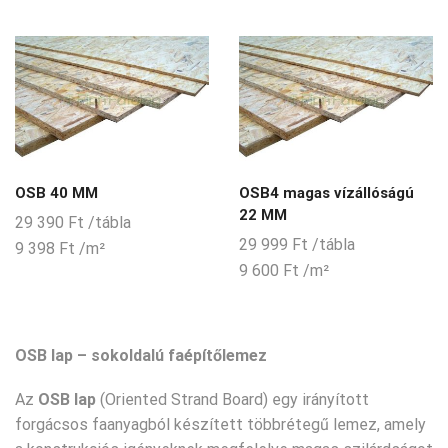
OSB 40 MM
OSB4 magas vízállóságú
22 MM
29 390
Ft
/tábla
29 999
Ft
/tábla
9 398
Ft
/m²
9 600
Ft
/m²
OSB lap – sokoldalú faépítőlemez
Az
OSB lap
(Oriented Strand Board) egy irányított
forgácsos faanyagból készített többrétegű lemez, amely