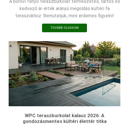
A borovi fenyő teraszburkolat természetes, tartós és
kedvező ár-érték arányú megoldás kültéri fa
teraszokhoz. Bemutatjuk, mire érdemes figyelni!
TOVÁBB OLVASOM
WPC teraszburkolat kalauz 2026: A
gondozásmentes kültéri élettér titka