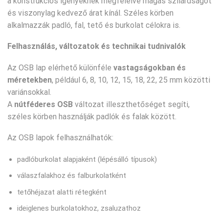
a konstrukciós igényeknek megfelelve magas szilárdságot
és viszonylag kedvező árat kínál. Széles körben
alkalmazzák padló, fal, tető és burkolat célokra is.
Felhasználás, változatok és technikai tudnivalók
Az OSB lap elérhető különféle
vastagságokban és
méretekben
, például 6, 8, 10, 12, 15, 18, 22, 25 mm közötti
variánsokkal.
A
nútféderes OSB
változat illeszthetőséget segíti,
széles körben használják padlók és falak között.
Az OSB lapok felhasználhatók:
padlóburkolat alapjaként (lépésálló típusok)
válaszfalakhoz és falburkolatként
tetőhéjazat alatti rétegként
ideiglenes burkolatokhoz, zsaluzathoz