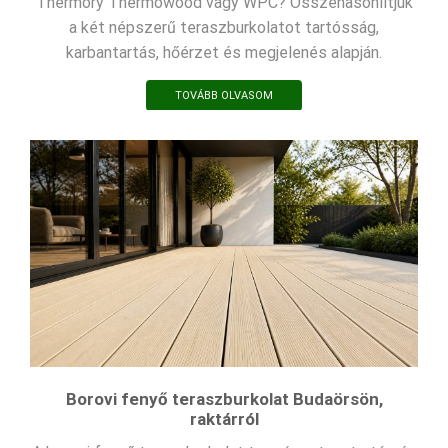
Thermory Thermowood vagy WPC? Összehasonlítjuk
a két népszerű teraszburkolatot tartósság,
karbantartás, hőérzet és megjelenés alapján.
TOVÁBB OLVASOM
Borovi fenyő teraszburkolat Budaörsön,
raktárról