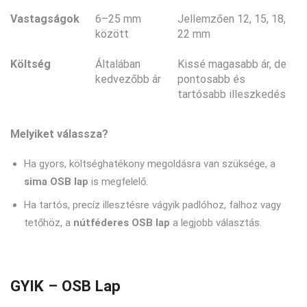
Vastagságok
6–25 mm
Jellemzően 12, 15, 18,
között
22 mm
Költség
Általában
Kissé magasabb ár, de
kedvezőbb ár
pontosabb és
tartósabb illeszkedés
Melyiket válassza?
Ha gyors, költséghatékony megoldásra van szüksége, a
sima OSB lap
is megfelelő.
Ha tartós, precíz illesztésre vágyik padlóhoz, falhoz vagy
tetőhöz, a
nútféderes OSB lap
a legjobb választás.
GYIK – OSB Lap