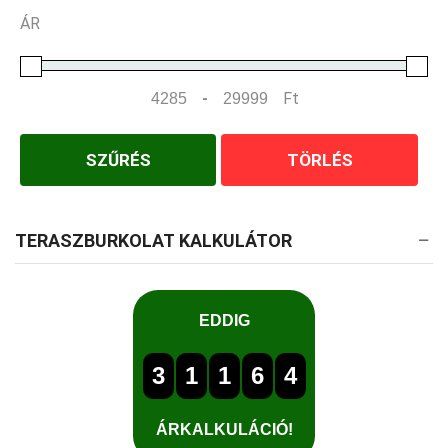
ÁR
-
Ft
Minimum Price
Maximum Price
SZŰRÉS
TÖRLÉS
TERASZBURKOLAT KALKULÁTOR