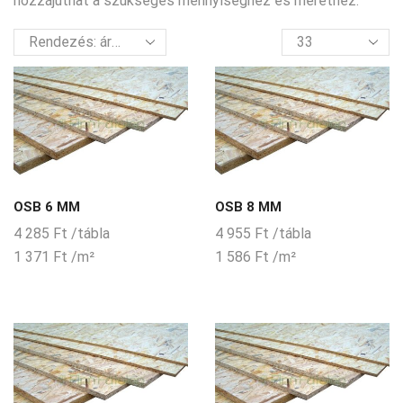
hozzájuthat a szükséges mennyiséghez és mérethez.
termék
per
oldal
OSB 6 MM
OSB 8 MM
4 285
Ft
/tábla
4 955
Ft
/tábla
1 371
Ft
/m²
1 586
Ft
/m²