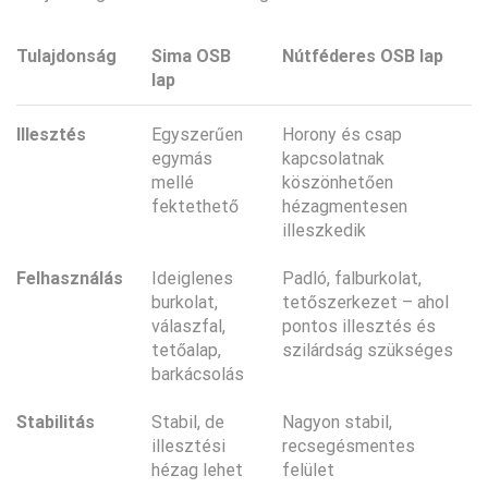
Tulajdonság
Sima OSB
Nútféderes OSB lap
lap
Illesztés
Egyszerűen
Horony és csap
egymás
kapcsolatnak
mellé
köszönhetően
fektethető
hézagmentesen
illeszkedik
Felhasználás
Ideiglenes
Padló, falburkolat,
burkolat,
tetőszerkezet – ahol
válaszfal,
pontos illesztés és
tetőalap,
szilárdság szükséges
barkácsolás
Stabilitás
Stabil, de
Nagyon stabil,
illesztési
recsegésmentes
hézag lehet
felület