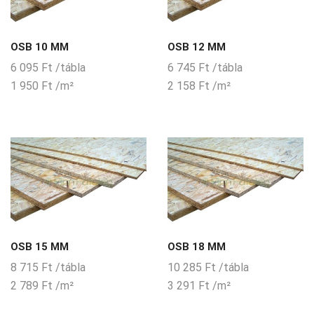
OSB 10 MM
OSB 12 MM
6 095
Ft
/tábla
6 745
Ft
/tábla
1 950
Ft
/m²
2 158
Ft
/m²
OSB 15 MM
OSB 18 MM
8 715
Ft
/tábla
10 285
Ft
/tábla
2 789
Ft
/m²
3 291
Ft
/m²