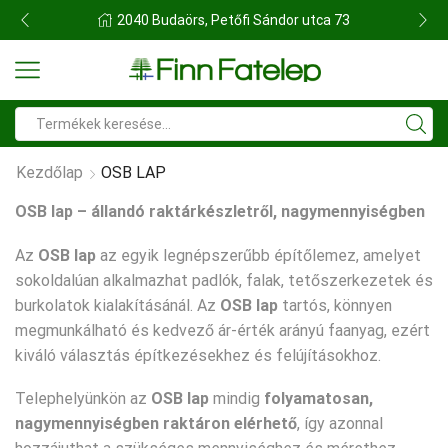
FINN FATELEP BUDAÖRS
Search
input
Kezdőlap
OSB LAP
OSB lap – állandó raktárkészletről, nagymennyiségben
Az
OSB lap
az egyik legnépszerűbb építőlemez, amelyet
sokoldalúan alkalmazhat padlók, falak, tetőszerkezetek és
burkolatok kialakításánál. Az
OSB lap
tartós, könnyen
megmunkálható és kedvező ár-érték arányú faanyag, ezért
kiváló választás építkezésekhez és felújításokhoz.
Telephelyünkön az
OSB lap
mindig
folyamatosan,
nagymennyiségben raktáron elérhető
, így azonnal