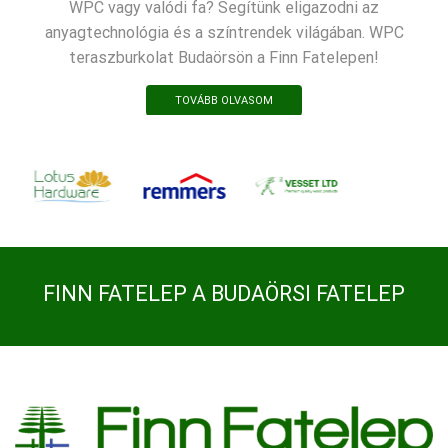
WPC vagy valódi fa? Segítünk eligazodni az
anyagtechnológia és a színtrendek világában. WPC
teraszburkolat Budaörsön a Finn Fatelepen!
TOVÁBB OLVASOM
FINN FATELEP A BUDAÖRSI FATELEP