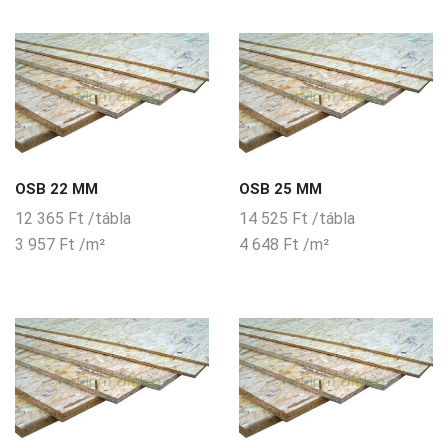
OSB 22 MM
OSB 25 MM
12 365
Ft
/tábla
14 525
Ft
/tábla
3 957
Ft
/m²
4 648
Ft
/m²