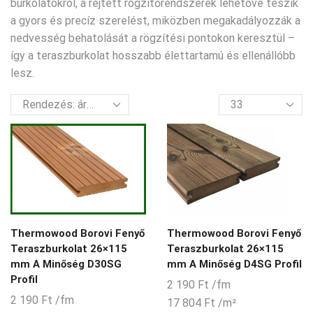
burkolatokról, a rejtett rögzítőrendszerek lehetővé teszik
a gyors és precíz szerelést, miközben megakadályozzák a
nedvesség behatolását a rögzítési pontokon keresztül –
így a teraszburkolat hosszabb élettartamú és ellenállóbb
lesz.
termék
per
oldal
Thermowood Borovi Fenyő
Thermowood Borovi Fenyő
Teraszburkolat 26×115
Teraszburkolat 26×115
mm A Minőség D30SG
mm A Minőség D4SG Profil
Profil
2 190
Ft
/fm
2 190
Ft
/fm
17 804
Ft
/m²