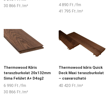
4 890
Ft
/fm
30 866
Ft
/m²
41 795
Ft
/m²
Thermowood Kőris
Thermowood kőris Quick
teraszburkolat 20x132mm
Deck Maxi teraszburkolat
Sima Felület A+ D4sg2
– csavarozható
6 990
Ft
/fm
40 420
Ft
/m²
30 866
Ft
/m²