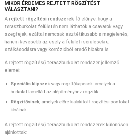
MIKOR ÉRDEMES REJTETT RÖGZÍTÉST
VÁLASZTANI?
A
rejtett rögzítési rendszerek
fő előnye, hogy a
teraszburkolat felületén nem láthatók a csavarok vagy
szegfejek, ezáltal nemcsak esztétikusabb a megjelenés,
hanem kevesebb az esély a felületi sérülésekre,
szálkásodásra vagy korrózióból eredő hibákra is.
A rejtett rögzítésű teraszburkolat rendszer jellemző
elemei:
Speciális klipszek
vagy rögzítőkapcsok, amelyek a
burkolat lamelláit az alépítményhez rögzítik
Rögzítősínek
, amelyek előre kialakított rögzítési pontokat
kínálnak
A rejtett rögzítésű teraszburkolat rendszerek különösen
ajánlottak: