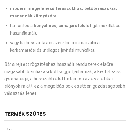
modern megjelenésű teraszokhoz, tetőteraszokra,
medencék környékére
,
ha fontos a
kényelmes, sima járófelület
(pl. mezítlábas
használatnál),
vagy ha hosszú távon szeretné minimalizálni a
karbantartási és utólagos javítási munkákat.
Bár a rejtett rögzítéshez használt rendszerek elsőre
magasabb beruházási költséggel járhatnak, a kivitelezés
gyorsasága, a hosszabb élettartam és az esztétikai
előnyök miatt ez a megoldás sok esetben gazdaságosabb
választás lehet.
TERMÉK SZŰRÉS