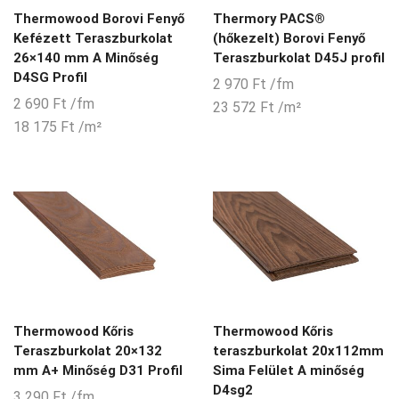
Thermowood Borovi Fenyő
Thermory PACS®
Kefézett Teraszburkolat
(hőkezelt) Borovi Fenyő
26×140 mm A Minőség
Teraszburkolat D45J profil
D4SG Profil
2 970
Ft
/fm
2 690
Ft
/fm
23 572
Ft
/m²
18 175
Ft
/m²
Thermowood Kőris
Thermowood Kőris
Teraszburkolat 20×132
teraszburkolat 20x112mm
mm A+ Minőség D31 Profil
Sima Felület A minőség
D4sg2
3 290
Ft
/fm