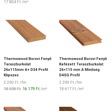
17 804
Ft
/m²
Thermowood Borovi Fenyő
Thermowood Borovi Fenyő
Teraszburkolat
Kefézett Teraszburkolat
26x115mm A+ D34 Profil
26×115 mm A Minőség
Klipszes
D4SG Profil
2 290
Ft
/fm
2 290
Ft
/fm
18 598
Ft
16 179
Ft
/m²
18 617
Ft
/m²