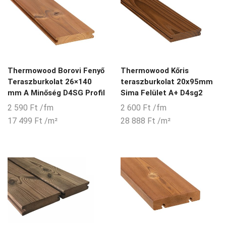
Thermowood Borovi Fenyő
Thermowood Kőris
Teraszburkolat 26×140
teraszburkolat 20x95mm
mm A Minőség D4SG Profil
Sima Felület A+ D4sg2
2 590
Ft
/fm
2 600
Ft
/fm
17 499
Ft
/m²
28 888
Ft
/m²