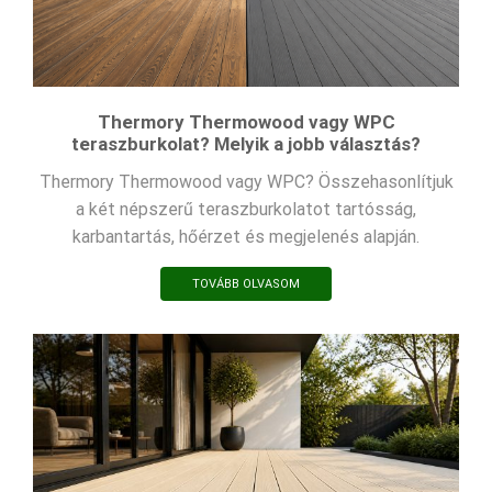
Thermory Thermowood vagy WPC
teraszburkolat? Melyik a jobb választás?
Thermory Thermowood vagy WPC? Összehasonlítjuk
a két népszerű teraszburkolatot tartósság,
karbantartás, hőérzet és megjelenés alapján.
TOVÁBB OLVASOM