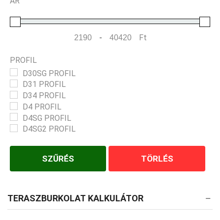
ÁR
-
Ft
Minimum Price
Maximum Price
PROFIL
D30SG PROFIL
D31 PROFIL
D34 PROFIL
D4 PROFIL
D4SG PROFIL
D4SG2 PROFIL
SZŰRÉS
TÖRLÉS
TERASZBURKOLAT KALKULÁTOR