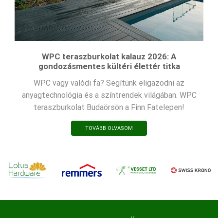
WPC teraszburkolat kalauz 2026: A
gondozásmentes kültéri élettér titka
WPC vagy valódi fa? Segítünk eligazodni az
anyagtechnológia és a színtrendek világában. WPC
teraszburkolat Budaörsön a Finn Fatelepen!
TOVÁBB OLVASOM