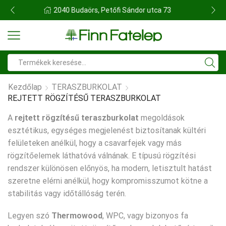
FINN FATELEP BUDAÖRS
Search
input
Kezdőlap
TERASZBURKOLAT
REJTETT RÖGZÍTÉSŰ TERASZBURKOLAT
A
rejtett rögzítésű teraszburkolat
megoldások
esztétikus, egységes megjelenést biztosítanak kültéri
felületeken anélkül, hogy a csavarfejek vagy más
rögzítőelemek láthatóvá válnának. E típusú rögzítési
rendszer különösen előnyös, ha modern, letisztult hatást
szeretne elérni anélkül, hogy kompromisszumot kötne a
stabilitás vagy időtállóság terén.
Legyen szó
Thermowood
, WPC, vagy bizonyos fa