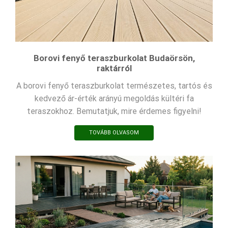
Borovi fenyő teraszburkolat Budaörsön,
raktárról
A borovi fenyő teraszburkolat természetes, tartós és
kedvező ár-érték arányú megoldás kültéri fa
teraszokhoz. Bemutatjuk, mire érdemes figyelni!
TOVÁBB OLVASOM