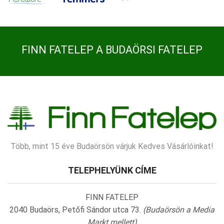
FINN FATELEP A BUDAÖRSI FATELEP
Több, mint 15 éve Budaörsön várjuk Kedves Vásárlóinkat!
TELEPHELYÜNK CÍME
FINN FATELEP
2040 Budaörs, Petőfi Sándor utca 73.
(Budaörsön a Media
Markt mellett)