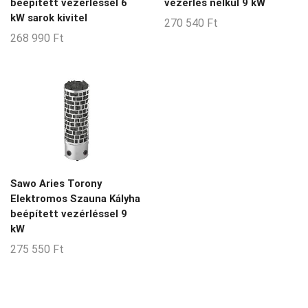
beépített vezérléssel 6
vezérlés nélkül 9 kW
kW sarok kivitel
270 540
Ft
268 990
Ft
Sawo Aries Torony
Elektromos Szauna Kályha
beépített vezérléssel 9
kW
275 550
Ft