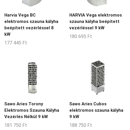
2-3-m3
2-4-m3
Harvia Vega BC
HARVIA Vega elektromos
elektromos szauna kályha
szauna kályha beépített
2-5-m3
beépített vezérléssel 8
vezérléssel 9 kW
2-6-m3
kW
180 695
Ft
177 445
Ft
2-8-m3
20-24-m3
20-50-m3
21-22-m3
25-35-m3
28-36-m3
3-4-m3
Sawo Aries Torony
Sawo Aries Cubos
Elektromos Szauna Kályha
elektromos szauna kályha
3-5-m3
Vezérlés Nélkül 9 kW
9 kW
3-6-m3
181 750
Ft
188 750
Ft