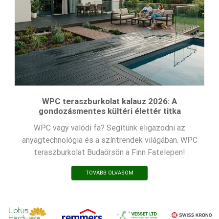
WPC teraszburkolat kalauz 2026: A
gondozásmentes kültéri élettér titka
WPC vagy valódi fa? Segítünk eligazodni az
anyagtechnológia és a színtrendek világában. WPC
teraszburkolat Budaörsön a Finn Fatelepen!
TOVÁBB OLVASOM