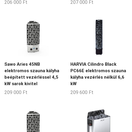
206 000
Ft
207 000
Ft
8-20-m3
8-24-m3
8-9-m3
9-14-m3
9-15-m3
9-18-m3
9-20-m3
Sawo Aries 45NB
HARVIA Cilindro Black
elektromos szauna kályha
PC66E elektromos szauna
9-30-m3
beépített vezérléssel 4,5
kályha vezérlés nélkül 6,6
kW sarok kivitel
kW
9-35-m3
209 000
Ft
209 600
Ft
Nincs Termék