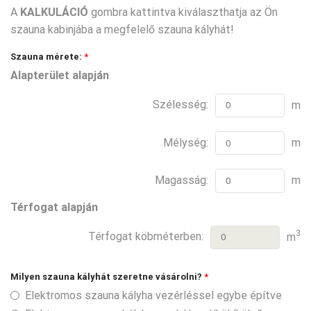
A
KALKULÁCIÓ
gombra kattintva kiválaszthatja az Ön
szauna kabinjába a megfelelő szauna kályhát!
Szauna mérete:
*
Alapterület alapján
Szélesség:
m
Mélység:
m
Magasság:
m
Térfogat alapján
3
Térfogat köbméterben:
m
Milyen szauna kályhát szeretne vásárolni?
*
Elektromos szauna kályha vezérléssel egybe építve