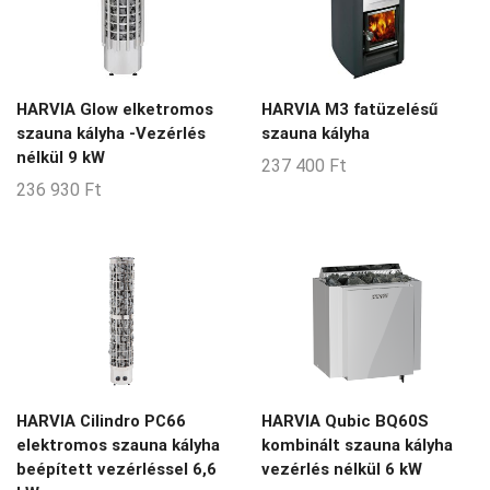
HARVIA Glow elketromos
HARVIA M3 fatüzelésű
szauna kályha -Vezérlés
szauna kályha
nélkül 9 kW
237 400
Ft
236 930
Ft
HARVIA Cilindro PC66
HARVIA Qubic BQ60S
elektromos szauna kályha
kombinált szauna kályha
beépített vezérléssel 6,6
vezérlés nélkül 6 kW