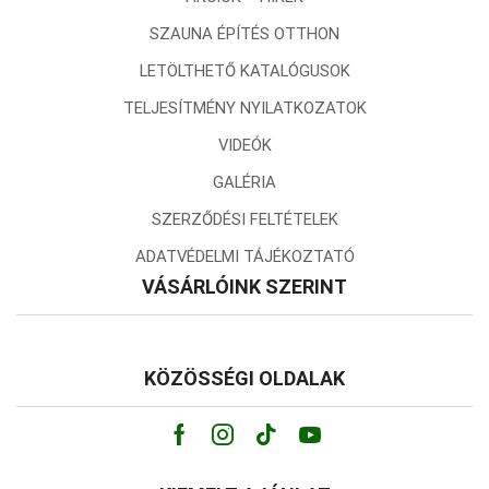
SZAUNA ÉPÍTÉS OTTHON
LETÖLTHETŐ KATALÓGUSOK
TELJESÍTMÉNY NYILATKOZATOK
VIDEÓK
GALÉRIA
SZERZŐDÉSI FELTÉTELEK
ADATVÉDELMI TÁJÉKOZTATÓ
VÁSÁRLÓINK SZERINT
KÖZÖSSÉGI OLDALAK
Facebook
Instagram
Tik-
Youtube
tok