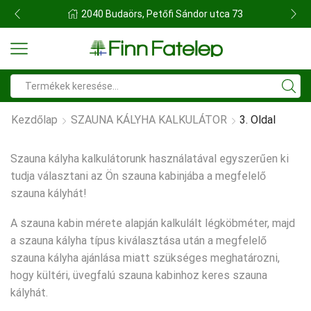
FINN FATELEP BUDAÖRS
Search
input
Kezdőlap
SZAUNA KÁLYHA KALKULÁTOR
3. Oldal
Szauna kályha kalkulátorunk használatával egyszerűen ki
tudja választani az Ön szauna kabinjába a megfelelő
szauna kályhát!
A szauna kabin mérete alapján kalkulált légköbméter, majd
a szauna kályha típus kiválasztása után a megfelelő
szauna kályha ajánlása miatt szükséges meghatározni,
hogy kültéri, üvegfalú szauna kabinhoz keres szauna
kályhát.