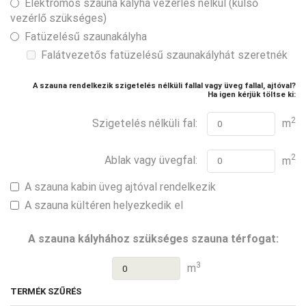
Elektromos szauna kályha vezérlés nélkül (külső
vezérlő szükséges)
Fatüzelésű szaunakályha
Falátvezetős fatüzelésű szaunakályhát szeretnék
A szauna rendelkezik szigetelés nélküli fallal vagy üveg fallal, ajtóval?
Ha igen kérjük töltse ki:
2
Szigetelés nélküli fal:
m
2
Ablak vagy üvegfal:
m
A szauna kabin üveg ajtóval rendelkezik
A szauna kültéren helyezkedik el
A szauna kályhához szükséges szauna térfogat:
3
m
TERMÉK SZŰRÉS