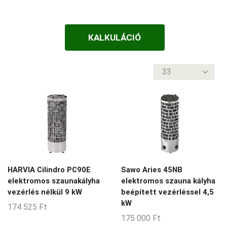
FALÁTVEZETŐS
1-3-m3
FATÜZELÉSŰ
KALKULÁCIÓ
10-11-m3
VEZÉRLÉS NÉLKÜL
10-12-m3
termék
VEZÉRLÉSSEL
10-14-m3
per
oldal
10-18-m3
10-20-m3
11-12-m3
11-15-m3
12-16-m3
HARVIA Cilindro PC90E
Sawo Aries 45NB
13-14-m3
elektromos szaunakályha
elektromos szauna kályha
vezérlés nélkül 9 kW
beépített vezérléssel 4,5
13-23-m3
kW
174 525
Ft
13-30-m3
175 000
Ft