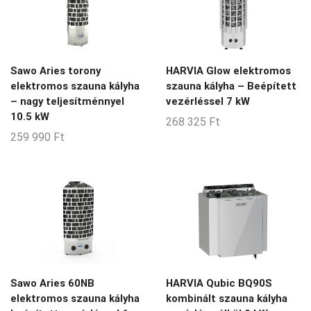
Sawo Aries torony
HARVIA Glow elektromos
elektromos szauna kályha
szauna kályha – Beépített
– nagy teljesítménnyel
vezérléssel 7 kW
10.5 kW
268 325
Ft
259 990
Ft
Sawo Aries 60NB
HARVIA Qubic BQ90S
elektromos szauna kályha
kombinált szauna kályha