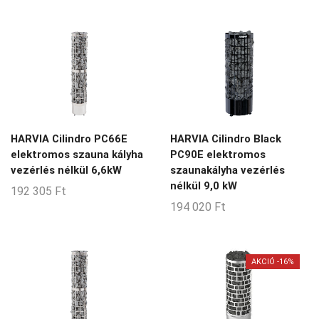
3-7-m3
3-9-m3
4-5-m3
4-7-m3
4-8-m3
45-70-m3
HARVIA Cilindro PC66E
HARVIA Cilindro Black
5-13-m3
elektromos szauna kályha
PC90E elektromos
vezérlés nélkül 6,6kW
szaunakályha vezérlés
5-14-m3
nélkül 9,0 kW
192 305
Ft
5-6-m3
194 020
Ft
5-8-m3
5-9-m3
AKCIÓ -16%
6-10-m3
6-11-m3