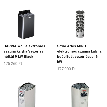
14-15-m3
14-18-m3
15-16-m3
15-17-m3
15-20-m3
15-26-m3
HARVIA Wall elektromos
Sawo Aries 60NB
szauna kályha Vezérlés
elektromos szauna kályha
15-28-m3
nélkül 9 kW Black
beépített vezérléssel 6
15-30-m3
kW
175 260
Ft
16-17-m3
177 000
Ft
17-18-m3
17-29-m3
18-22-m3
2-14-m3