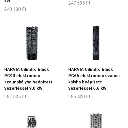
kW
247 535
Ft
240 130
Ft
HARVIA Cilindro Black
HARVIA Cilindro Black
PC90 elektromos
PC66 elektromos szauna
szaunakályha beépített
kályha beépített
vezérléssel 9,0 kW
vezérléssel 6,6 kW
252 535
Ft
255 420
Ft