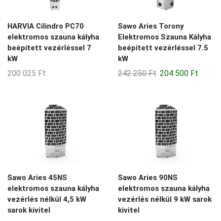
6-13-m3
6-15-m3
HARVIA Cilindro PC70
Sawo Aries Torony
elektromos szauna kályha
Elektromos Szauna Kályha
6-24-m3
beépített vezérléssel 7
beépített vezérléssel 7.5
6-7-m3
kW
kW
Original
Curren
6-8-m3
200 025
Ft
242 250
Ft
204 500
Ft
price
price
6-9-m3
was:
is:
7-11-m3
242
204
250 Ft.
500 Ft
7-12-m3
7-14-m3
7-8-m3
8-12-m3
Sawo Aries 45NS
Sawo Aries 90NS
elektromos szauna kályha
elektromos szauna kályha
8-14-m3
vezérlés nélkül 4,5 kW
vezérlés nélkül 9 kW sarok
8-15-m3
sarok kivitel
kivitel