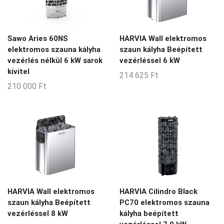
Sawo Aries 60NS
HARVIA Wall elektromos
elektromos szauna kályha
szaun kályha Beépített
vezérlés nélkül 6 kW sarok
vezérléssel 6 kW
kivitel
214 625
Ft
210 000
Ft
HARVIA Wall elektromos
HARVIA Cilindro Black
szaun kályha Beépített
PC70 elektromos szauna
vezérléssel 8 kW
kályha beépített