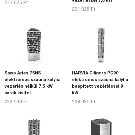
vezérléssel 7,0 kW
217 625
Ft
221 025
Ft
Sawo Aries 75NS
HARVIA Cilindro PC90
elektromos szauna kályha
elektromos szauna kályha
vezérlés nélkül 7,5 kW
beépített vezérléssel 9
sarok kivitel
kW
233 990
Ft
234 030
Ft