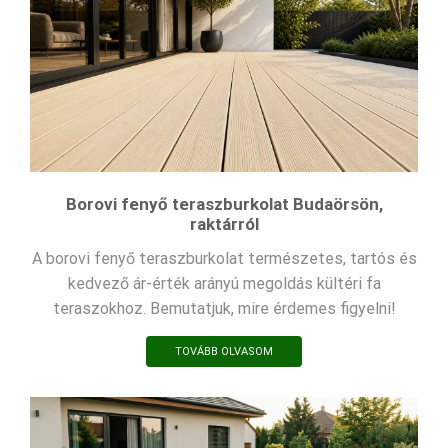
Borovi fenyő teraszburkolat Budaörsön,
raktárról
A borovi fenyő teraszburkolat természetes, tartós és
kedvező ár-érték arányú megoldás kültéri fa
teraszokhoz. Bemutatjuk, mire érdemes figyelni!
TOVÁBB OLVASOM