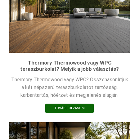
Thermory Thermowood vagy WPC
teraszburkolat? Melyik a jobb választás?
Thermory Thermowood vagy WPC? Összehasonlítjuk
a két népszerű teraszburkolatot tartósság,
karbantartás, hőérzet és megjelenés alapján.
TOVÁBB OLVASOM