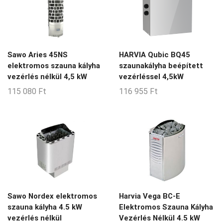
Sawo Aries 45NS
HARVIA Qubic BQ45
elektromos szauna kályha
szaunakályha beépített
vezérlés nélkül 4,5 kW
vezérléssel 4,5kW
115 080
Ft
116 955
Ft
Sawo Nordex elektromos
Harvia Vega BC-E
szauna kályha 4.5 kW
Elektromos Szauna Kályha
vezérlés nélkül
Vezérlés Nélkül 4.5 kW