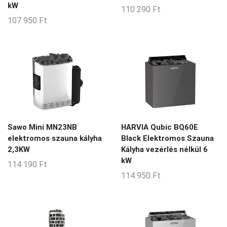
kW
110 290
Ft
107 950
Ft
Sawo Mini MN23NB
HARVIA Qubic BQ60E
elektromos szauna kályha
Black Elektromos Szauna
2,3KW
Kályha vezérlés nélkül 6
kW
114 190
Ft
114 950
Ft