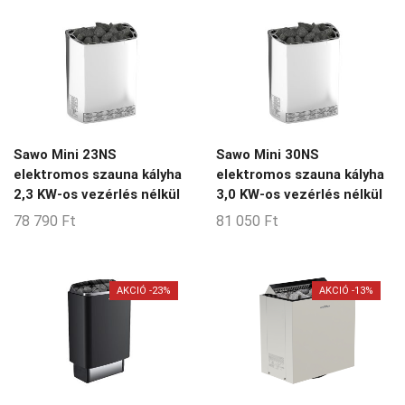
was:
is:
14-15-m3
92
69
14-18-m3
490 Ft.
900 Ft.
15-16-m3
15-17-m3
15-20-m3
Sawo Mini 23NS
Sawo Mini 30NS
15-26-m3
elektromos szauna kályha
elektromos szauna kályha
2,3 KW-os vezérlés nélkül
3,0 KW-os vezérlés nélkül
15-28-m3
78 790
Ft
81 050
Ft
15-30-m3
16-17-m3
17-18-m3
AKCIÓ -23%
AKCIÓ -13%
17-29-m3
18-22-m3
2-14-m3