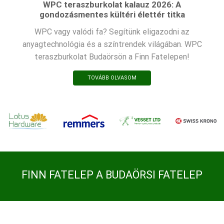
WPC teraszburkolat kalauz 2026: A
gondozásmentes kültéri élettér titka
WPC vagy valódi fa? Segítünk eligazodni az
anyagtechnológia és a színtrendek világában. WPC
teraszburkolat Budaörsön a Finn Fatelepen!
TOVÁBB OLVASOM
FINN FATELEP A BUDAÖRSI FATELEP