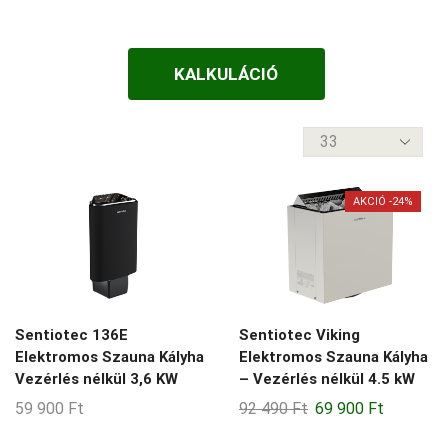
FALÁTVEZETŐS
1-3-m3
FATÜZELÉSŰ
KALKULÁCIÓ
10-11-m3
VEZÉRLÉS NÉLKÜL
10-12-m3
termék
VEZÉRLÉSSEL
10-14-m3
per
oldal
10-18-m3
AKCIÓ -24%
10-20-m3
11-12-m3
11-15-m3
12-16-m3
Sentiotec 136E
Sentiotec Viking
13-14-m3
Elektromos Szauna Kályha
Elektromos Szauna Kályha
Vezérlés nélkül 3,6 KW
– Vezérlés nélkül 4.5 kW
13-23-m3
Original
Current
59 900
Ft
92 490
Ft
69 900
Ft
13-30-m3
price
price