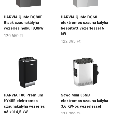
HARVIA Qubic BQ80E
HARVIA Qubic BQ60
Black szaunakályha
elektromos szauna kályha
vezérlés nélkül 8,0kW
beépített vezérléssel 6
kW
120 650
Ft
122 395
Ft
HARVIA 100 Prémium
Sawo Mini 36NB
HY45E elektromos
elektromos szauna kályha
szaunakályha vezérlés
3,6 KW-os vezérléssel
nélkül 4,5 kW
123 790
Ft