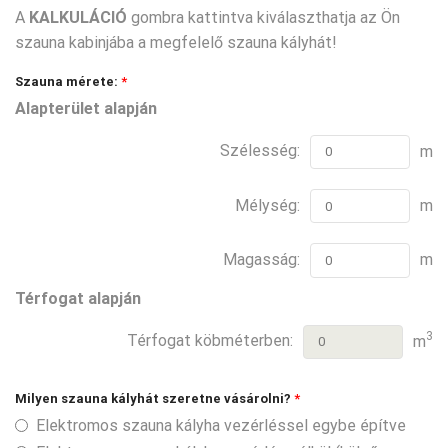
A
KALKULÁCIÓ
gombra kattintva kiválaszthatja az Ön
szauna kabinjába a megfelelő szauna kályhát!
Szauna mérete:
*
Alapterület alapján
Szélesség:
m
Mélység:
m
Magasság:
m
Térfogat alapján
3
Térfogat köbméterben:
m
Milyen szauna kályhát szeretne vásárolni?
*
Elektromos szauna kályha vezérléssel egybe építve