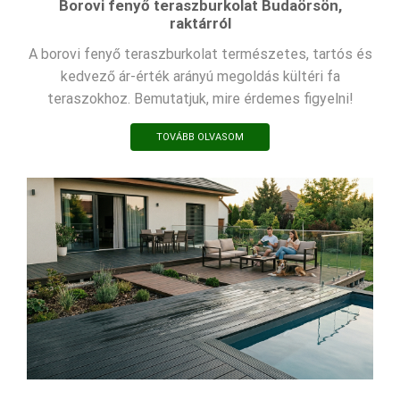
Borovi fenyő teraszburkolat Budaörsön,
raktárról
A borovi fenyő teraszburkolat természetes, tartós és
kedvező ár-érték arányú megoldás kültéri fa
teraszokhoz. Bemutatjuk, mire érdemes figyelni!
TOVÁBB OLVASOM