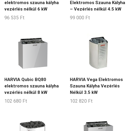
elektromos szauna kályha
Elektromos Szauna Kályha
6-13-m3
vezérlés nélkül 6 kW
– Vezérlés nélkül 4.5 kW
6-15-m3
96 535
Ft
99 000
Ft
6-24-m3
6-7-m3
6-8-m3
6-9-m3
7-11-m3
7-12-m3
HARVIA Qubic BQ80
HARVIA Vega Elektromos
7-14-m3
elektromos szauna kályha
Szauna Kályha Vezérlés
vezérlés nélkül 8 kW
Nélkül 3.5 kW
7-8-m3
102 680
Ft
102 820
Ft
8-12-m3
8-14-m3
8-15-m3