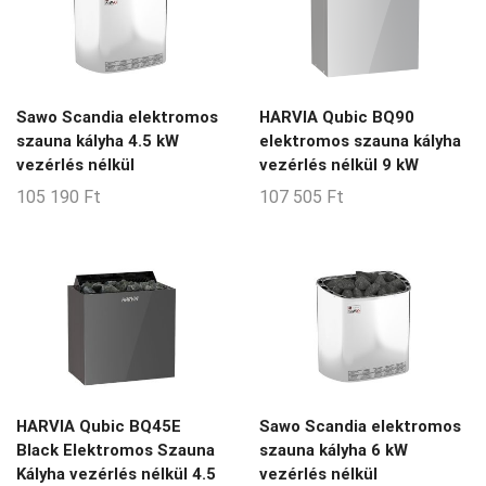
8-20-m3
8-24-m3
8-9-m3
Sawo Scandia elektromos
HARVIA Qubic BQ90
9-14-m3
szauna kályha 4.5 kW
elektromos szauna kályha
9-15-m3
vezérlés nélkül
vezérlés nélkül 9 kW
105 190
Ft
107 505
Ft
9-18-m3
9-20-m3
9-30-m3
9-35-m3
Nincs Termék
HARVIA Qubic BQ45E
Sawo Scandia elektromos
Black Elektromos Szauna
szauna kályha 6 kW
Kályha vezérlés nélkül 4.5
vezérlés nélkül