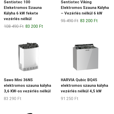
Sentiotec 100
Sentiotec Viking
2-3-m3
Eleketromos Szauna
Elektromos Szauna Kályha
2-4-m3
Kályha 6 kW fekete
– Vezérlés nélkül 6 kW
vezérlés nélkül
2-5-m3
Original
Current
95 490
Ft
83 200
Ft
Original
Current
108 490
Ft
83 200
Ft
price
price
2-6-m3
price
price
was:
is:
2-8-m3
was:
is:
95
83
108
83
490 Ft.
200 Ft.
20-24-m3
490 Ft.
200 Ft.
20-50-m3
21-22-m3
25-35-m3
Sawo Mini 36NS
HARVIA Qubic BQ45
28-36-m3
elektromos szauna kályha
elektromos szauna kályha
3-4-m3
3,6 KW-os vezérlés nélkül
vezérlés nélkül 4,5 kW
83 290
Ft
91 250
Ft
3-5-m3
3-6-m3