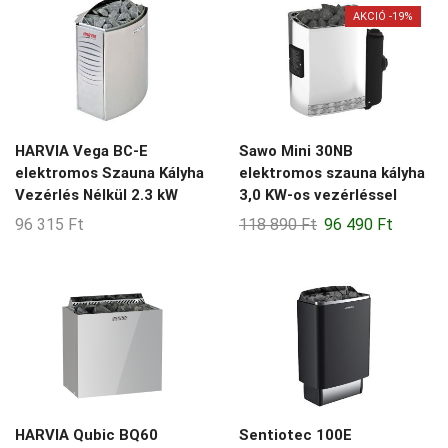
3-7-m3
AKCIÓ -19%
3-9-m3
4-5-m3
4-7-m3
4-8-m3
HARVIA Vega BC-E
Sawo Mini 30NB
elektromos Szauna Kályha
elektromos szauna kályha
45-70-m3
Vezérlés Nélkül 2.3 kW
3,0 KW-os vezérléssel
5-13-m3
Original
Current
96 315
Ft
118 890
Ft
96 490
Ft
price
price
5-14-m3
was:
is:
5-6-m3
118
96
890 Ft.
490 Ft.
5-8-m3
5-9-m3
6-10-m3
6-11-m3
HARVIA Qubic BQ60
Sentiotec 100E