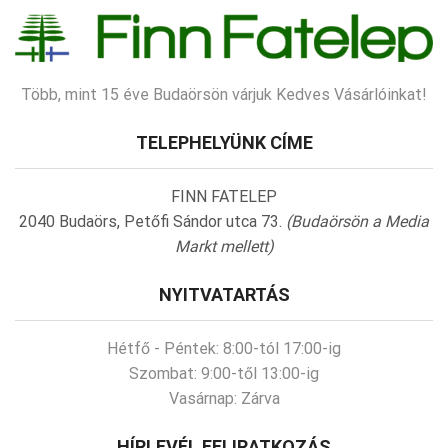
Több, mint 15 éve Budaörsön várjuk Kedves Vásárlóinkat!
TELEPHELYÜNK CÍME
FINN FATELEP
2040 Budaörs, Petőfi Sándor utca 73.
(Budaörsön a Media
Markt mellett)
NYITVATARTÁS
Hétfő - Péntek:
8:00-tól 17:00-ig
Szombat:
9:00-től 13:00-ig
Vasárnap:
Zárva
HÍRLEVÉL FELIRATKOZÁS