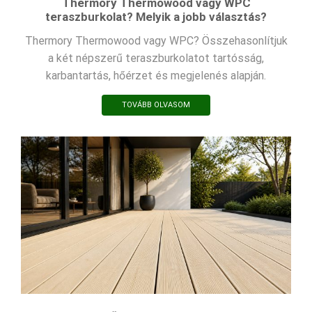
Thermory Thermowood vagy WPC
teraszburkolat? Melyik a jobb választás?
Thermory Thermowood vagy WPC? Összehasonlítjuk
a két népszerű teraszburkolatot tartósság,
karbantartás, hőérzet és megjelenés alapján.
TOVÁBB OLVASOM