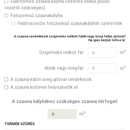
Elektromos szauna kályha vezérlés nélkül (külső
vezérlő szükséges)
Fatüzelésű szaunakályha
Falátvezetős fatüzelésű szaunakályhát szeretnék
A szauna rendelkezik szigetelés nélküli fallal vagy üveg fallal, ajtóval?
Ha igen kérjük töltse ki:
2
Szigetelés nélküli fal:
m
2
Ablak vagy üvegfal:
m
A szauna kabin üveg ajtóval rendelkezik
A szauna kültéren helyezkedik el
A szauna kályhához szükséges szauna térfogat:
3
m
TERMÉK SZŰRÉS