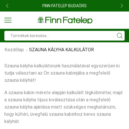
FINN FATELEP BUDAÖRS
Search
input
Kezdőlap
SZAUNA KÁLYHA KALKULÁTOR
Szauna kályha kalkulátorunk használatával egyszerűen ki
tudja választani az Ön szauna kabinjába a megfelelő
szauna kályhát!
A szauna kabin mérete alapján kalkulált légköbméter, majd
a szauna kályha típus kiválasztása után a megfelelő
szauna kályha ajánlása miatt szükséges meghatározni,
hogy kültéri, üvegfalú szauna kabinhoz keres szauna
kályhát.