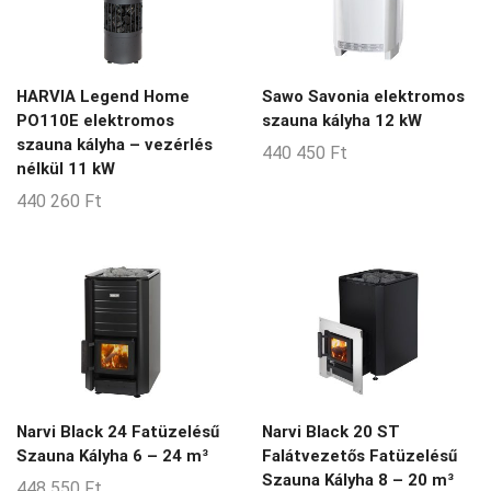
HARVIA Legend Home
Sawo Savonia elektromos
PO110E elektromos
szauna kályha 12 kW
szauna kályha – vezérlés
440 450
Ft
nélkül 11 kW
440 260
Ft
Narvi Black 24 Fatüzelésű
Narvi Black 20 ST
Szauna Kályha 6 – 24 m³
Falátvezetős Fatüzelésű
Szauna Kályha 8 – 20 m³
448 550
Ft