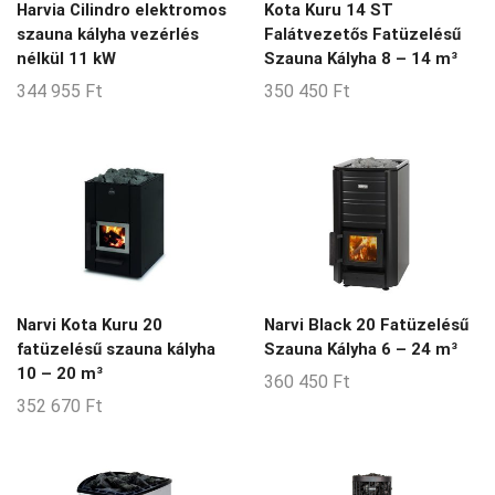
Harvia Cilindro elektromos
Kota Kuru 14 ST
6-13-m3
szauna kályha vezérlés
Falátvezetős Fatüzelésű
6-15-m3
nélkül 11 kW
Szauna Kályha 8 – 14 m³
6-24-m3
344 955
Ft
350 450
Ft
6-7-m3
6-8-m3
6-9-m3
7-11-m3
7-12-m3
7-14-m3
Narvi Kota Kuru 20
Narvi Black 20 Fatüzelésű
fatüzelésű szauna kályha
Szauna Kályha 6 – 24 m³
7-8-m3
10 – 20 m³
360 450
Ft
8-12-m3
352 670
Ft
8-14-m3
8-15-m3