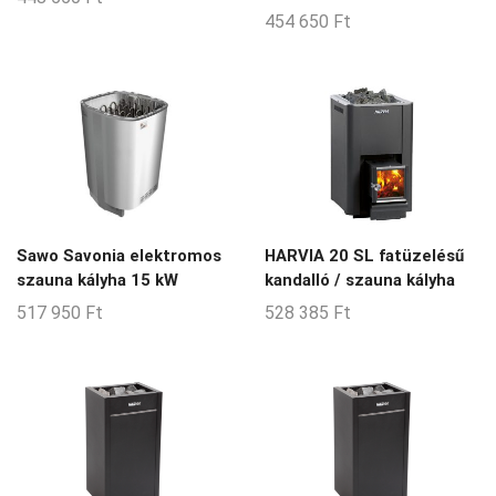
454 650
Ft
Sawo Savonia elektromos
HARVIA 20 SL fatüzelésű
szauna kályha 15 kW
kandalló / szauna kályha
517 950
Ft
528 385
Ft