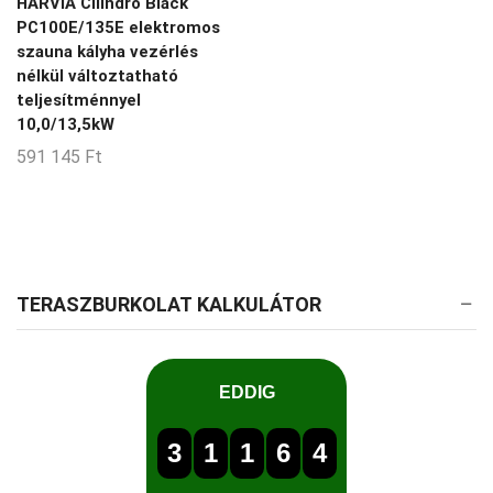
HARVIA Cilindro Black
PC100E/135E elektromos
szauna kályha vezérlés
nélkül változtatható
teljesítménnyel
10,0/13,5kW
591 145
Ft
TERASZBURKOLAT KALKULÁTOR