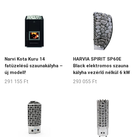
14-15-m3
14-18-m3
15-16-m3
15-17-m3
15-20-m3
15-26-m3
Narvi Kota Kuru 14
HARVIA SPIRIT SP60E
fatüzelésű szaunakályha –
Black elektromos szauna
15-28-m3
új modell!
kályha vezérlő nélkül 6 kW
15-30-m3
291 155
Ft
293 055
Ft
16-17-m3
17-18-m3
17-29-m3
18-22-m3
2-14-m3