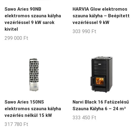
2-3-m3
Sawo Aries 90NB
HARVIA Glow elektromos
2-4-m3
elektromos szauna kályha
szauna kályha – Beépített
vezérléssel 9 kW sarok
vezérléssel 9 kW
2-5-m3
kivitel
303 990
Ft
2-6-m3
299 000
Ft
2-8-m3
20-24-m3
20-50-m3
21-22-m3
25-35-m3
28-36-m3
Sawo Aries 150NS
Narvi Black 16 Fatüzelésű
3-4-m3
elektromos szauna kályha
Szauna Kályha 6 – 24 m³
vezérlés nélkül 15 kW
333 450
Ft
3-5-m3
317 780
Ft
3-6-m3