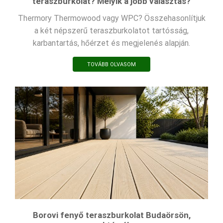
teraszburkolat? Melyik a jobb választás?
Thermory Thermowood vagy WPC? Összehasonlítjuk
a két népszerű teraszburkolatot tartósság,
karbantartás, hőérzet és megjelenés alapján.
TOVÁBB OLVASOM
Borovi fenyő teraszburkolat Budaörsön,