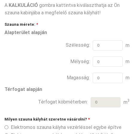
A
KALKULÁCIÓ
gombra kattintva kiválaszthatja az Ön
szauna kabinjába a megfelelő szauna kályhát!
Szauna mérete:
*
Alapterület alapján
Szélesség:
m
Mélység:
m
Magasság:
m
Térfogat alapján
3
Térfogat köbméterben:
m
Milyen szauna kályhát szeretne vásárolni?
*
Elektromos szauna kályha vezérléssel egybe építve