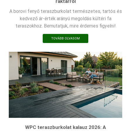
raktárról
A borovi fenyő teraszburkolat természetes, tartós és
kedvező ár-érték arányú megoldás kültéri fa
teraszokhoz. Bemutatjuk, mire érdemes figyelni!
TOVÁBB OLVASOM
WPC teraszburkolat kalauz 2026: A