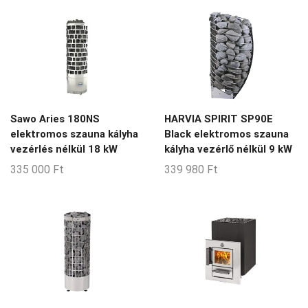
3-7-m3
3-9-m3
4-5-m3
4-7-m3
4-8-m3
Sawo Aries 180NS
HARVIA SPIRIT SP90E
45-70-m3
elektromos szauna kályha
Black elektromos szauna
5-13-m3
vezérlés nélkül 18 kW
kályha vezérlő nélkül 9 kW
335 000
Ft
339 980
Ft
5-14-m3
5-6-m3
5-8-m3
5-9-m3
6-10-m3
6-11-m3