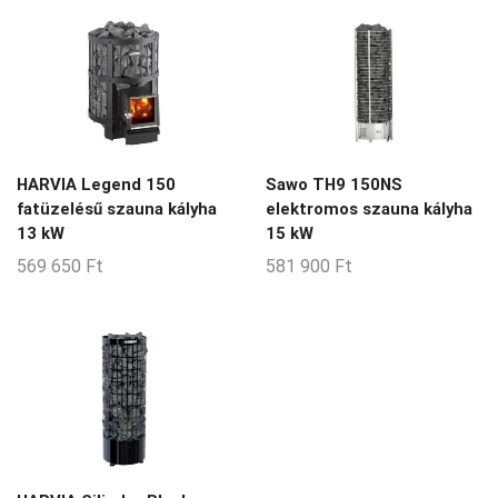
HARVIA Legend 150
Sawo TH9 150NS
fatüzelésű szauna kályha
elektromos szauna kályha
13 kW
15 kW
569 650
Ft
581 900
Ft