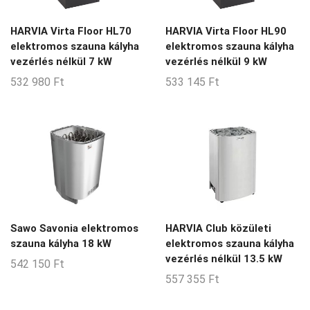
HARVIA Virta Floor HL70
HARVIA Virta Floor HL90
elektromos szauna kályha
elektromos szauna kályha
vezérlés nélkül 7 kW
vezérlés nélkül 9 kW
532 980
Ft
533 145
Ft
Sawo Savonia elektromos
HARVIA Club közületi
szauna kályha 18 kW
elektromos szauna kályha
vezérlés nélkül 13.5 kW
542 150
Ft
557 355
Ft