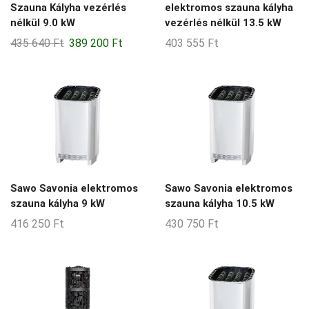
Szauna Kályha vezérlés
elektromos szauna kályha
nélkül 9.0 kW
vezérlés nélkül 13.5 kW
Original
Current
435 640
Ft
389 200
Ft
403 555
Ft
price
price
was:
is:
435
389
640 Ft.
200 Ft.
Sawo Savonia elektromos
Sawo Savonia elektromos
szauna kályha 9 kW
szauna kályha 10.5 kW
416 250
Ft
430 750
Ft