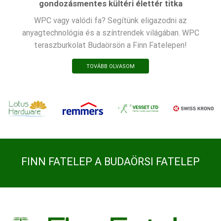
gondozásmentes kültéri élettér titka
WPC vagy valódi fa? Segítünk eligazodni az
anyagtechnológia és a színtrendek világában. WPC
teraszburkolat Budaörsön a Finn Fatelepen!
TOVÁBB OLVASOM
FINN FATELEP A BUDAÖRSI FATELEP