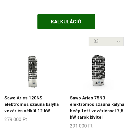
FALÁTVEZETŐS
1-3-m3
FATÜZELÉSŰ
KALKULÁCIÓ
10-11-m3
VEZÉRLÉS NÉLKÜL
10-12-m3
termék
VEZÉRLÉSSEL
10-14-m3
per
oldal
10-18-m3
10-20-m3
11-12-m3
11-15-m3
12-16-m3
Sawo Aries 120NS
Sawo Aries 75NB
13-14-m3
elektromos szauna kályha
elektromos szauna kályha
vezérlés nélkül 12 kW
beépített vezérléssel 7,5
13-23-m3
kW sarok kivitel
279 000
Ft
13-30-m3
291 000
Ft