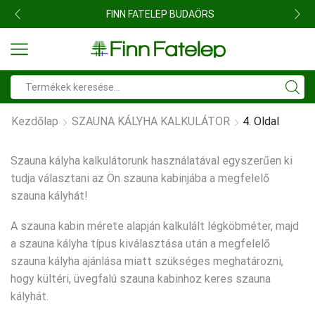
FINN FATELEP BUDAÖRS
Search
input
Kezdőlap
SZAUNA KÁLYHA KALKULÁTOR
4. Oldal
Szauna kályha kalkulátorunk használatával egyszerűen ki
tudja választani az Ön szauna kabinjába a megfelelő
szauna kályhát!
A szauna kabin mérete alapján kalkulált légköbméter, majd
a szauna kályha típus kiválasztása után a megfelelő
szauna kályha ajánlása miatt szükséges meghatározni,
hogy kültéri, üvegfalú szauna kabinhoz keres szauna
kályhát.