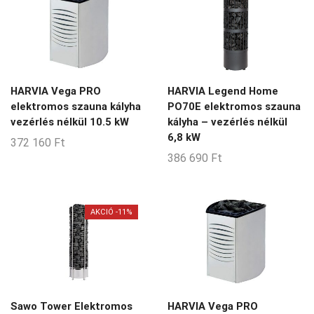
8-20-m3
8-24-m3
8-9-m3
9-14-m3
HARVIA Vega PRO
HARVIA Legend Home
9-15-m3
elektromos szauna kályha
PO70E elektromos szauna
vezérlés nélkül 10.5 kW
kályha – vezérlés nélkül
9-18-m3
6,8 kW
372 160
Ft
9-20-m3
386 690
Ft
9-30-m3
9-35-m3
AKCIÓ -11%
Nincs Termék
Sawo Tower Elektromos
HARVIA Vega PRO