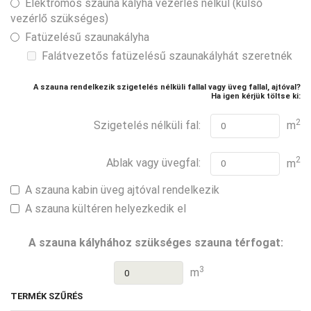
Elektromos szauna kályha vezérlés nélkül (külső
vezérlő szükséges)
Fatüzelésű szaunakályha
Falátvezetős fatüzelésű szaunakályhát szeretnék
A szauna rendelkezik szigetelés nélküli fallal vagy üveg fallal, ajtóval?
Ha igen kérjük töltse ki:
2
Szigetelés nélküli fal:
m
2
Ablak vagy üvegfal:
m
A szauna kabin üveg ajtóval rendelkezik
A szauna kültéren helyezkedik el
A szauna kályhához szükséges szauna térfogat:
3
m
TERMÉK SZŰRÉS